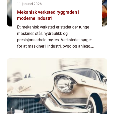
11 januari 2026
Mekanisk verksted ryggraden i
moderne industri
Et mekanisk verksted er stedet der tunge
maskiner, stål, hydraulikk og
presisjonsarbeid møtes. Verkstedet sørger
for at maskiner i industri, bygg og anlegg,
transport og sjøfart fungerer som de skal.
Uten disse miljøene stopper produksjonen
raskt opp...