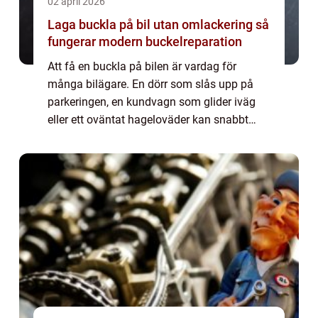
02 april 2026
Laga buckla på bil utan omlackering så
fungerar modern buckelreparation
Att få en buckla på bilen är vardag för
många bilägare. En dörr som slås upp på
parkeringen, en kundvagn som glider iväg
eller ett oväntat hageloväder kan snabbt
lämna fula märken i karossen. Många tror
fortfarande att varje skada kräver spackling,
s...