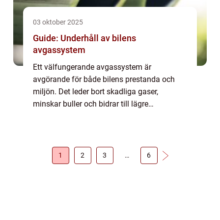
03 oktober 2025
Guide: Underhåll av bilens
avgassystem
Ett välfungerande avgassystem är
avgörande för både bilens prestanda och
miljön. Det leder bort skadliga gaser,
minskar buller och bidrar till lägre
bränsleförbrukning. Trots detta är
avgassystemet e...
1
2
3
…
6