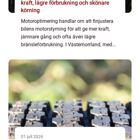
kraft, lägre förbrukning och skönare
körning
Motoroptimering handlar om att finjustera
bilens motorstyrning för att ge mer kraft,
jämnare gång och ofta även lägre
bränsleförbrukning. I Västernorrland, med
sina långa avstånd, omväxlande väder och
kuperade vägar, märks skillnaden extra
tydligt. E...
01 juli 2026