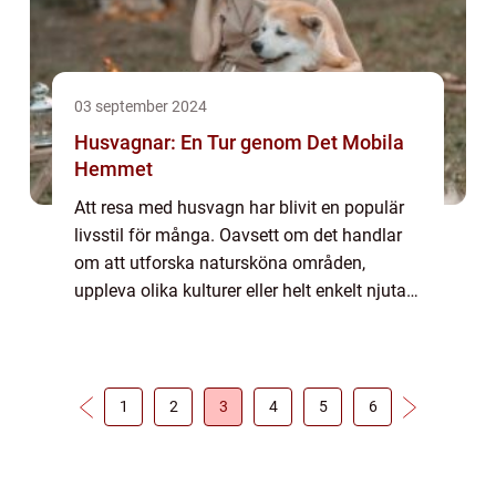
03 september 2024
Husvagnar: En Tur genom Det Mobila
Hemmet
Att resa med husvagn har blivit en populär
livsstil för många. Oavsett om det handlar
om att utforska natursköna områden,
uppleva olika kulturer eller helt enkelt njuta
av flexibiliteten, fortsätter husvagnar att
tillt...
1
2
3
4
5
6