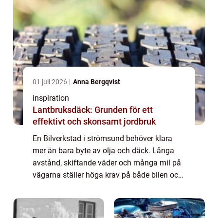
01 juli 2026
Anna Bergqvist
inspiration
Lantbruksdäck: Grunden för ett
effektivt och skonsamt jordbruk
En Bilverkstad i strömsund behöver klara
mer än bara byte av olja och däck. Långa
avstånd, skiftande väder och många mil på
vägarna ställer höga krav på både bilen och
den som tar hand om den. För den som bor i
Strömsund med omnejd handlar valet av v...