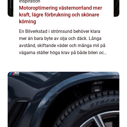
inspiration
Motoroptimering västernorrland mer
kraft, lägre förbrukning och skönare
körning
En Bilverkstad i strömsund behöver klara
mer än bara byte av olja och däck. Långa
avstånd, skiftande väder och många mil på
vägarna ställer höga krav på både bilen och
den som tar hand om den. För den som bor i
Strömsund med omnejd handlar valet av v...