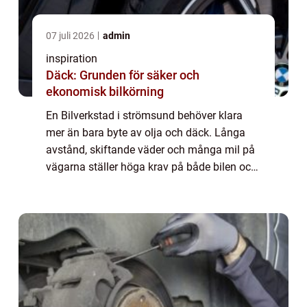
07 juli 2026
admin
inspiration
Däck: Grunden för säker och
ekonomisk bilkörning
En Bilverkstad i strömsund behöver klara
mer än bara byte av olja och däck. Långa
avstånd, skiftande väder och många mil på
vägarna ställer höga krav på både bilen och
den som tar hand om den. För den som bor i
Strömsund med omnejd handlar valet av v...