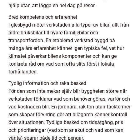
hjälp utan att lägga en hel dag på resor.
Bred kompetens och erfarenhet
I glesbygd möter verkstaden alla typer av bilar: allt från
äldre bruksbilar till nyare familjebilar och
transportfordon. En etablerad verkstad byggd på
många års erfarenhet känner igen typiska fel, vet hur
klimatet påverkar bilens komponenter och kan ge
konkreta råd om vad som ofta slits först i lokala
förhållanden.
Tydlig information och raka besked
För den som inte mekar själv blir tryggheten större när
verkstaden förklarar vad som behöver göras, varför och
vad kostnaden blir. En jordnära, rak ton utan facktermer
som skapar förvirring gör att bilägaren känner kontroll
över situationen. Tydliga besked om tidsåtgång, pris
och prioriteringar (vad som är akut och vad som kan
vänta) sparar både tid och pengar.