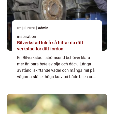
02 juli 2026
admin
inspiration
Bilverkstad luleå så hittar du rätt
verkstad för ditt fordon
En Bilverkstad i strömsund behöver klara
mer än bara byte av olja och däck. Långa
avstånd, skiftande väder och många mil på
vägarna ställer höga krav på både bilen och
den som tar hand om den. För den som bor i
Strömsund med omnejd handlar valet av v...