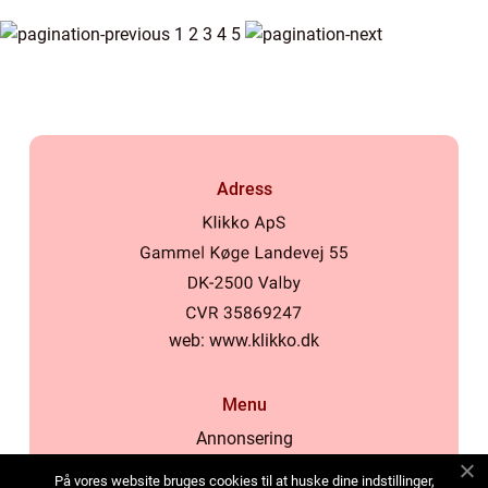
1
2
3
4
5
Adress
web:
www.klikko.dk
Menu
Annonsering
Om oss
På vores website bruges cookies til at huske dine indstillinger,