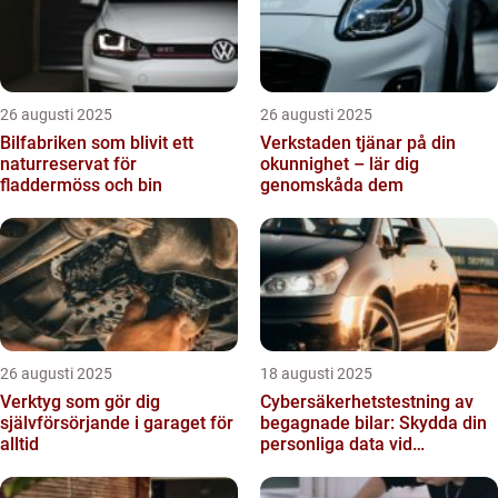
26 augusti 2025
26 augusti 2025
Bilfabriken som blivit ett
Verkstaden tjänar på din
naturreservat för
okunnighet – lär dig
fladdermöss och bin
genomskåda dem
26 augusti 2025
18 augusti 2025
Verktyg som gör dig
Cybersäkerhetstestning av
självförsörjande i garaget för
begagnade bilar: Skydda din
alltid
personliga data vid
försäljning