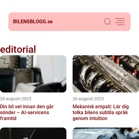
BILENSBLOGG.
se
editorial
26 augusti 2025
26 augusti 2025
Din bil vet innan den går
Mekanisk empati: Lär dig
sönder – AI-servicens
tolka bilens subtila språk
framtid
genom intuition