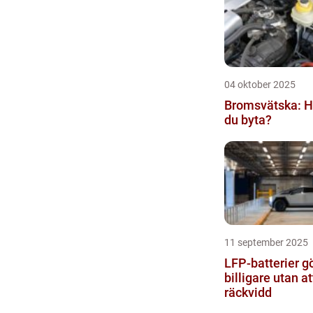
04 oktober 2025
Bromsvätska: Hu
du byta?
11 september 2025
LFP-batterier gö
billigare utan a
räckvidd