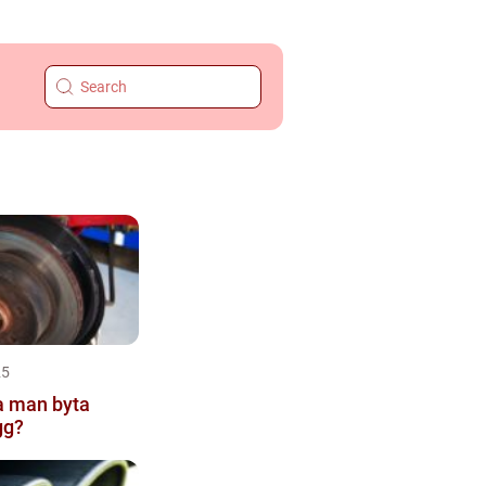
25
a man byta
gg?