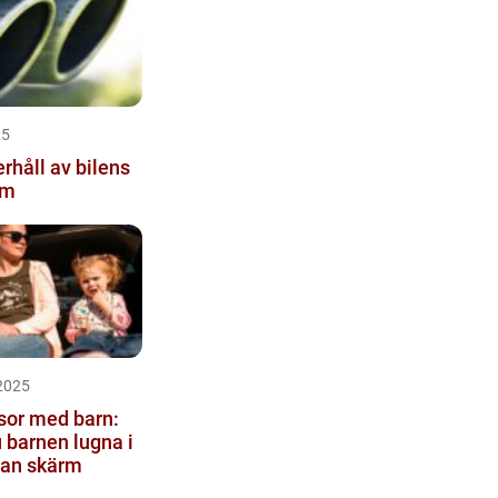
25
rhåll av bilens
em
2025
sor med barn:
u barnen lugna i
tan skärm