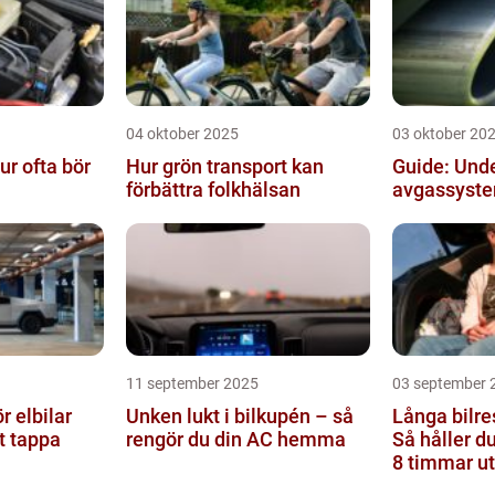
04 oktober 2025
03 oktober 20
r ofta bör
Hur grön transport kan
Guide: Unde
förbättra folkhälsan
avgassyst
11 september 2025
03 september 
r elbilar
Unken lukt i bilkupén – så
Långa bilre
tt tappa
rengör du din AC hemma
Så håller d
8 timmar u