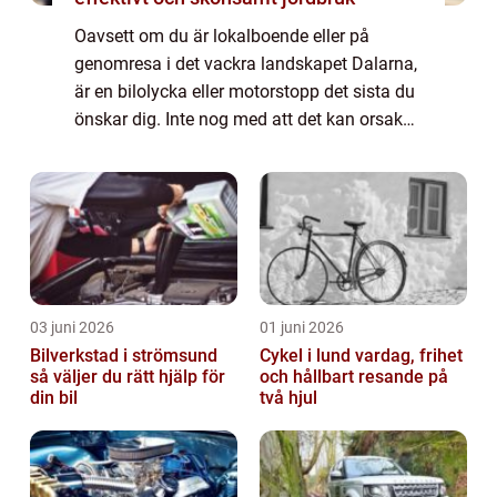
Oavsett om du är lokalboende eller på
genomresa i det vackra landskapet Dalarna,
är en bilolycka eller motorstopp det sista du
önskar dig. Inte nog med att det kan orsaka
stress och förseningar, det kan även vara ett
s&...
03 juni 2026
01 juni 2026
Bilverkstad i strömsund
Cykel i lund vardag, frihet
så väljer du rätt hjälp för
och hållbart resande på
din bil
två hjul