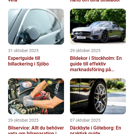
31 oktober 2025
29 oktober 2025
Expertguide till
Bildekor i Stockholm: En
billackering i Sjöbo
guide till effektiv
marknadsföring på
vägarna
29 oktober 2025
07 oktober 2025
Bilservice: Allt du behöver
Däckbyte i Göteborg: En
veta om bilreparation i
praktisk guide