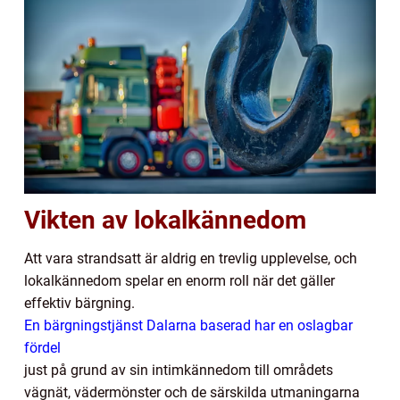
Vikten av lokalkännedom
Att vara strandsatt är aldrig en trevlig upplevelse, och
lokalkännedom spelar en enorm roll när det gäller
effektiv bärgning.
En bärgningstjänst Dalarna baserad har en oslagbar
fördel
just på grund av sin intimkännedom till områdets
vägnät, vädermönster och de särskilda utmaningarna