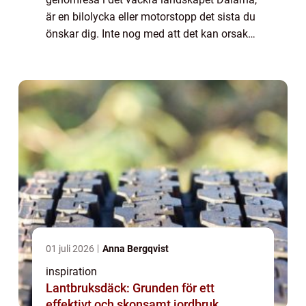
är en bilolycka eller motorstopp det sista du
önskar dig. Inte nog med att det kan orsaka
stress och förseningar, det kan även vara ett
s&...
01 juli 2026
Anna Bergqvist
inspiration
Lantbruksdäck: Grunden för ett
effektivt och skonsamt jordbruk