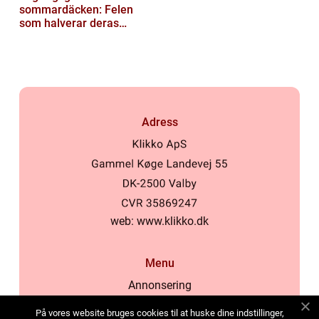
sommardäcken: Felen
som halverar deras
livslängd
Adress
web:
www.klikko.dk
Menu
Annonsering
Om oss
På vores website bruges cookies til at huske dine indstillinger,