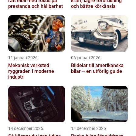
rätt elbil med fokus på
kraft, lägre förbrukning
prestanda och hållbarhet
och bättre körkänsla
11 januari 2026
06 januari 2026
Mekanisk verksted
Bildelar till amerikanska
ryggraden i moderne
bilar – en utförlig guide
industri
14 december 2025
14 december 2025