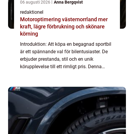
06 augusti 2026
Anna Bergqvist
redaktionel
Motoroptimering västernorrland mer
kraft, lägre förbrukning och skönare
körning
Introduktion: Att köpa en begagnad sportbil
är ett spännande val för bilentusiaster. De
erbjuder prestanda, stil och en unik
körupplevelse till ett rimligt pris. Denna
artikel kommer att utforska begagnade
sportbilar i detalj och ge en omfattande
öve...