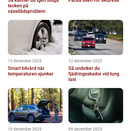
Så känner du igen tidiga
Packa bilen för skidresa
tecken på
växellådsproblem
12 december 2025
12 december 2025
Smart bilvård när
Så undviker du
temperaturen sjunker
fjädringsskador vid tung
last
10 december 2025
09 december 2025