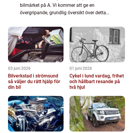
bilmärket på A. Vi kommer att ge en
övergripande, grundlig översikt över detta
bilmärke och analysera dess olika modeller
och popularitet. Vi kommer också att
presentera kv...
03 juni 2026
01 juni 2026
Bilverkstad i strömsund
Cykel i lund vardag, frihet
så väljer du rätt hjälp för
och hållbart resande på
din bil
två hjul