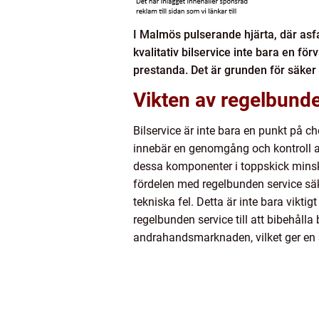
I Malmös pulserande hjärta, där asf
kvalitativ bilservice inte bara en f
prestanda. Det är grunden för säker kö
Vikten av regelbunde
Bilservice är inte bara en punkt på c
innebär en genomgång och kontroll av
dessa komponenter i toppskick minska
fördelen med regelbunden service säk
tekniska fel. Detta är inte bara vikt
regelbunden service till att bibehålla 
andrahandsmarknaden, vilket ger en s