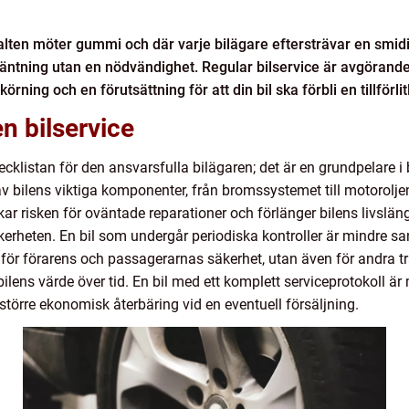
alten möter gummi och där varje bilägare eftersträvar en smid
örväntning utan en nödvändighet. Regular bilservice är avgörand
rning och en förutsättning för att din bil ska förbli en tillförli
n bilservice
hecklistan för den ansvarsfulla bilägaren; det är en grundpelare 
 bilens viktiga komponenter, från bromssystemet till motoroljen
r risken för oväntade reparationer och förlänger bilens livsläng
erheten. En bil som undergår periodiska kontroller är mindre sa
igt för förarens och passagerarnas säkerhet, utan även för andra t
bilens värde över tid. En bil med ett komplett serviceprotokoll är 
törre ekonomisk återbäring vid en eventuell försäljning.