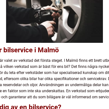
ör bilservice i Malmö
är valet av verkstad det första steget. I Malmö finns ett brett ut
å vilken verkstad som är bäst för ens bil? Det finns några nyckel
ör du leta efter verkstäder som har specialiserad kunskap om di
, eftersom olika bilar har olika specifikationer och servicekrav. D
a reservdelar och oljor. Användningen av undermåliga delar kan
ce en faktor som inte ska underskattas. En verkstad som erbjud
e och garanterar att du som bilägare är väl informerad om servi
dig av en bilservice?