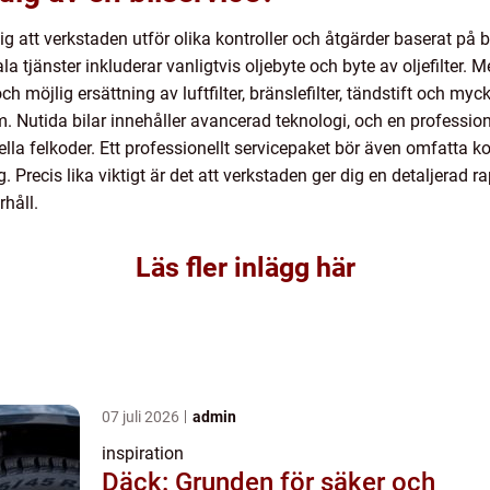
g att verkstaden utför olika kontroller och åtgärder baserat på b
 tjänster inkluderar vanligtvis oljebyte och byte av oljefilter. M
och möjlig ersättning av luftfilter, bränslefilter, tändstift och my
. Nutida bilar innehåller avancerad teknologi, och en professione
lla felkoder. Ett professionellt servicepaket bör även omfatta k
g. Precis lika viktigt är det att verkstaden ger dig en detaljerad
håll.
Läs fler inlägg här
07 juli 2026
admin
inspiration
Däck: Grunden för säker och