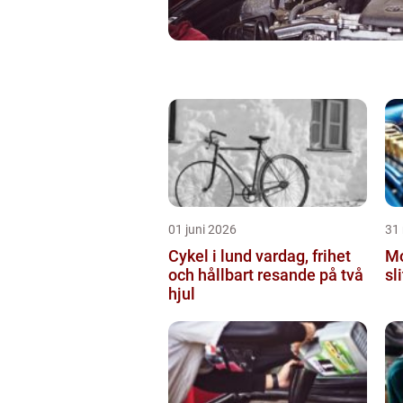
01 juni 2026
31
Cykel i lund vardag, frihet
Mo
och hållbart resande på två
sl
hjul