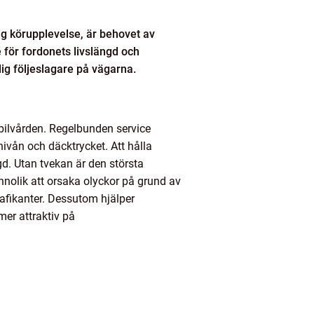
ig körupplevelse, är behovet av
e för fordonets livslängd och
tlig följeslagare på vägarna.
i bilvården. Regelbunden service
ivån och däcktrycket. Att hålla
d. Utan tvekan är den största
nnolik att orsaka olyckor på grund av
rafikanter. Dessutom hjälper
mer attraktiv på