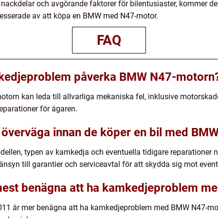
nackdelar och avgörande faktorer för bilentusiaster, kommer de
tresserade av att köpa en BMW med N47-motor.
FAQ
amkedjeproblem påverka BMW N47-motorn
 kan leda till allvarliga mekaniska fel, inklusive motorskado
eparationer för ägaren.
er överväga innan de köper en bil med B
dellen, typen av kamkedja och eventuella tidigare reparationer
hänsyn till garantier och serviceavtal för att skydda sig mot eve
r mest benägna att ha kamkedjeproblem 
l 2011 är mer benägna att ha kamkedjeproblem med BMW N47-mot