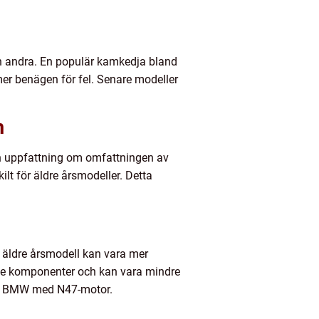
än andra. En populär kamkedja bland
er benägen för fel. Senare modeller
m
 en uppfattning om omfattningen av
lt för äldre årsmodeller. Detta
 äldre årsmodell kan vara mer
ade komponenter och kan vara mindre
gnad BMW med N47-motor.