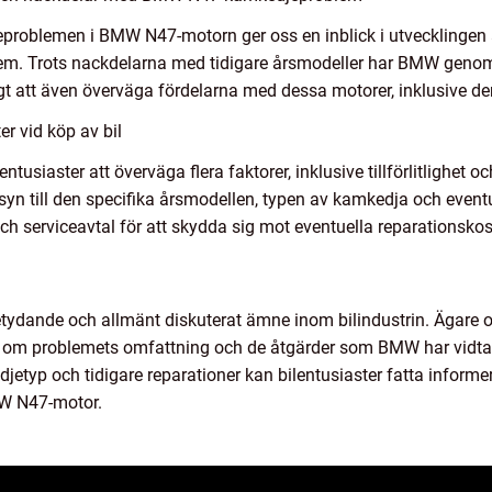
roblemen i BMW N47-motorn ger oss en inblick i utvecklingen 
dem. Trots nackdelarna med tidigare årsmodeller har BMW genomf
tigt att även överväga fördelarna med dessa motorer, inklusive de
er vid köp av bil
ilentusiaster att överväga flera faktorer, inklusive tillförlitlighet
yn till den specifika årsmodellen, typen av kamkedja och eventue
och serviceavtal för att skydda sig mot eventuella reparationsko
dande och allmänt diskuterat ämne inom bilindustrin. Ägare oc
om problemets omfattning och de åtgärder som BMW har vidtagit
etyp och tidigare reparationer kan bilentusiaster fatta informe
W N47-motor.