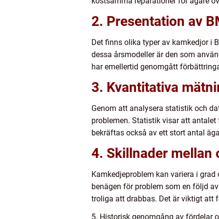
kostsamma reparationer för ägare öve
2. Presentation av
Det finns olika typer av kamkedjor 
dessa årsmodeller är den som använde
har emellertid genomgått förbättringa
3. Kvantitativa mä
Genom att analysera statistik och da
problemen. Statistik visar att antale
bekräftas också av ett stort antal ä
4. Skillnader mella
Kamkedjeproblem kan variera i grad 
benägen för problem som en följd av
troliga att drabbas. Det är viktigt 
5. Historisk genomgång av fördela