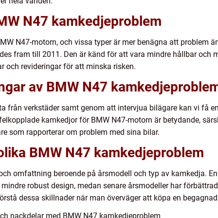
r hela världen.
 BMW N47 kamkedjeproblem
i BMW N47-motorn, och vissa typer är mer benägna att problem 
s fram till 2011. Den är känd för att vara mindre hållbar och m
r och revideringar för att minska risken.
tningar av BMW N47 kamkedjeproble
ta från verkstäder samt genom att intervjua bilägare kan vi få
t felkopplade kamkedjor för BMW N47-motorn är betydande, särski
gare som rapporterar om problem med sina bilar.
n olika BMW N47 kamkedjeproblem
och omfattning beroende på årsmodell och typ av kamkedja. En
 mindre robust design, medan senare årsmodeller har förbättr
att förstå dessa skillnader när man överväger att köpa en bega
r och nackdelar med BMW N47 kamkedjeproblem