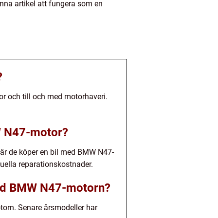
nna artikel att fungera som en
?
r och till och med motorhaveri.
MW N47-motor?
 när de köper en bil med BMW N47-
ntuella reparationskostnader.
med BMW N47-motorn?
orn. Senare årsmodeller har