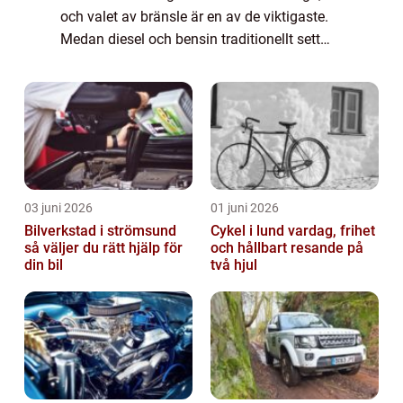
och valet av bränsle är en av de viktigaste.
Medan diesel och bensin traditionellt sett
har varit de vanligaste alternativen, har det
på senare år blivit allt van...
03 juni 2026
01 juni 2026
Bilverkstad i strömsund
Cykel i lund vardag, frihet
så väljer du rätt hjälp för
och hållbart resande på
din bil
två hjul