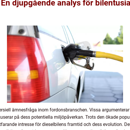
: En djupgående analys för bilentusi
oversiell ämnesfråga inom fordonsbranschen. Vissa argumenterar f
serar på dess potentiella miljöpåverkan. Trots den ökade popula
ortfarande intresse för dieselbilens framtid och dess evolution. 