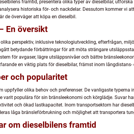
eselbilens framtid, presentera olika typer av dieselbilar, utforsk
 analysera historiska för- och nackdelar. Dessutom kommer vi a
är de överväger att köpa en dieselbil.
– En översikt
olika perspektiv, inklusive teknologiutveckling, efterfrågan, mil
mgått betydande förbättringar för att möta strängare utsläppssta
ystem för avgaser, lägre utsläppsnivåer och bättre bränsleekonom
rtfarande en viktig plats för dieselbilar, främst inom långdistans
per och popularitet
som uppfyller olika behov och preferenser. De vanligaste typerna i
e varit populära för sin bränsleekonomi och körglädje. Suvar har 
ivitet och ökad lastkapacitet. Inom transportsektorn har dieselb
ras låga bränsleförbrukning och möjlighet att transportera tung
ar om dieselbilens framtid