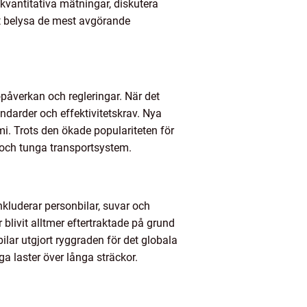
a kvantitativa mätningar, diskutera
tt belysa de mest avgörande
jöpåverkan och regleringar. När det
ndarder och effektivitetskrav. Nya
i. Trots den ökade populariteten för
- och tunga transportsystem.
nkluderar personbilar, suvar och
blivit alltmer eftertraktade på grund
ilar utgjort ryggraden för det globala
a laster över långa sträckor.