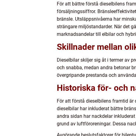
För att bättre förstå dieselbilens fra
försäljningssiffror. Bränsleeffektivitet
bränsle. Utsläppsnivåerna har minska
strängare miljöstandarder. När det gäl
marknadsandelar till elbilar och hybr
Skillnader mellan oli
Dieselbilar skiljer sig åt i termer av 
och snabba, medan andra betonar brän
övergripande prestanda och användar
Historiska för- och 
För att förstå dieselbilens framtid är
dieselbilar har inkluderat bättre br
andra sidan har nackdelar inkluderat
grund av luftföroreningar. Dessa nac
Avgörande beslutsfaktorer för bilentus