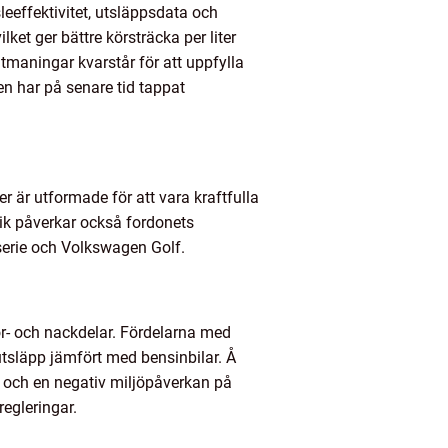
leeffektivitet, utsläppsdata och
ilket ger bättre körsträcka per liter
maningar kvarstår för att uppfylla
men har på senare tid tappat
er är utformade för att vara kraftfulla
nik påverkar också fordonets
serie och Volkswagen Golf.
 för- och nackdelar. Fördelarna med
utsläpp jämfört med bensinbilar. Å
r och en negativ miljöpåverkan på
egleringar.