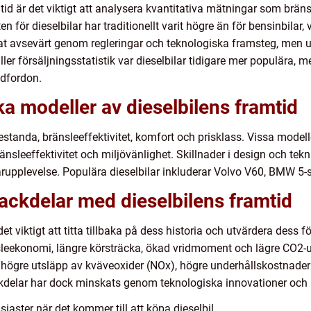
mtid är det viktigt att analysera kvantitativa mätningar som bräns
en för dieselbilar har traditionellt varit högre än för bensinbilar, v
t avsevärt genom regleringar och teknologiska framsteg, men ut
ler försäljningsstatistik var dieselbilar tidigare mer populära, 
idfordon.
ka modeller av dieselbilens framtid
prestanda, bränsleeffektivitet, komfort och prisklass. Vissa modell
sleeffektivitet och miljövänlighet. Skillnader i design och tek
upplevelse. Populära dieselbilar inkluderar Volvo V60, BMW 5-
nackdelar med dieselbilens framtid
 det viktigt att titta tillbaka på dess historia och utvärdera dess
änsleekonomi, längre körsträcka, ökad vridmoment och lägre CO2-
 högre utsläpp av kväveoxider (NOx), högre underhållskostnade
kdelar har dock minskats genom teknologiska innovationer och r
iaster när det kommer till att köpa dieselbil