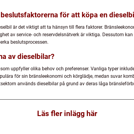
beslutsfaktorerna för att köpa en dieselbi
lbil är det viktigt att ta hänsyn till flera faktorer. Bränsleekono
ghet av service- och reservdelsnätverk är viktiga. Dessutom kan
verka beslutsprocessen.
na av dieselbilar?
r som uppfyller olika behov och preferenser. Vanliga typer inklud
opulära för sin bränsleekonomi och körglädje, medan suvar komb
tsektorn används dieselbilar på grund av deras låga bränslefö
Läs fler inlägg här