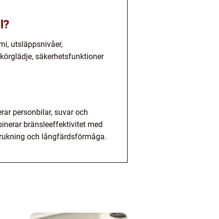
l?
mi, utsläppsnivåer,
 körglädje, säkerhetsfunktioner
erar personbilar, suvar och
inerar bränsleeffektivitet med
rbrukning och långfärdsförmåga.