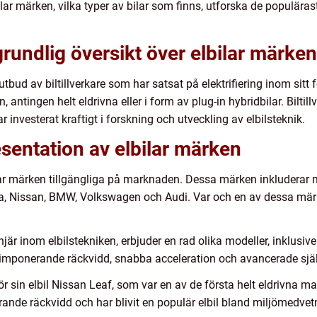
lbilar märken, vilka typer av bilar som finns, utforska de populä
grundlig översikt över elbilar märken
t utbud av biltillverkare som har satsat på elektrifiering inom si
, antingen helt eldrivna eller i form av plug-in hybridbilar. Biltil
ar investerat kraftigt i forskning och utveckling av elbilsteknik.
sentation av elbilar märken
bilar märken tillgängliga på marknaden. Dessa märken inkluderar
sla, Nissan, BMW, Volkswagen och Audi. Var och en av dessa mä
onjär inom elbilstekniken, erbjuder en rad olika modeller, inklusi
n imponerande räckvidd, snabba acceleration och avancerade sjä
ör sin elbil Nissan Leaf, som var en av de första helt eldrivna 
nde räckvidd och har blivit en populär elbil bland miljömedvet