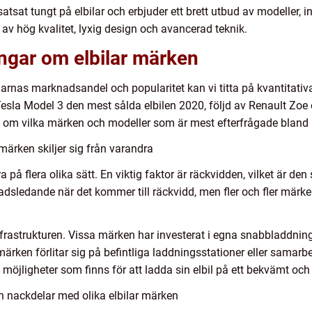
sat tungt på elbilar och erbjuder ett brett utbud av modeller, in
 av hög kvalitet, lyxig design och avancerad teknik.
ingar om elbilar märken
bilarnas marknadsandel och popularitet kan vi titta på kvantitativa
r Tesla Model 3 den mest sålda elbilen 2020, följd av Renault Zo
g om vilka märken och modeller som är mest efterfrågade blan
 märken skiljer sig från varandra
a på flera olika sätt. En viktig faktor är räckvidden, vilket är de
adsledande när det kommer till räckvidd, men fler och fler mär
nfrastrukturen. Vissa märken har investerat i egna snabbladdning
rken förlitar sig på befintliga laddningsstationer eller samarbe
möjligheter som finns för att ladda sin elbil på ett bekvämt och til
h nackdelar med olika elbilar märken