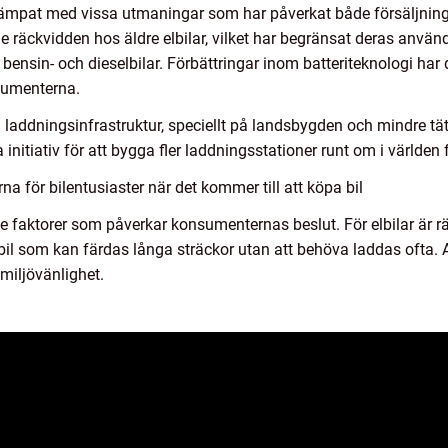
 kämpat med vissa utmaningar som har påverkat både försäljning
e räckvidden hos äldre elbilar, vilket har begränsat deras använd
a bensin- och dieselbilar. Förbättringar inom batteriteknologi har
nsumenterna.
på laddningsinfrastruktur, speciellt på landsbygden och mindre
 initiativ för att bygga fler laddningsstationer runt om i världen
a för bilentusiaster när det kommer till att köpa bil
ande faktorer som påverkar konsumenternas beslut. För elbilar är
bil som kan färdas långa sträckor utan att behöva laddas ofta. A
miljövänlighet.