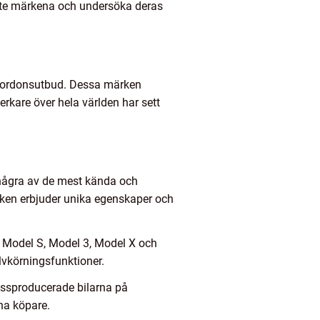
raste märkena och undersöka deras
tt fordonsutbud. Dessa märken
lverkare över hela världen har sett
 några av de mest kända och
rken erbjuder unika egenskaper och
ve Model S, Model 3, Model X och
lvkörningsfunktioner.
massproducerade bilarna på
na köpare.