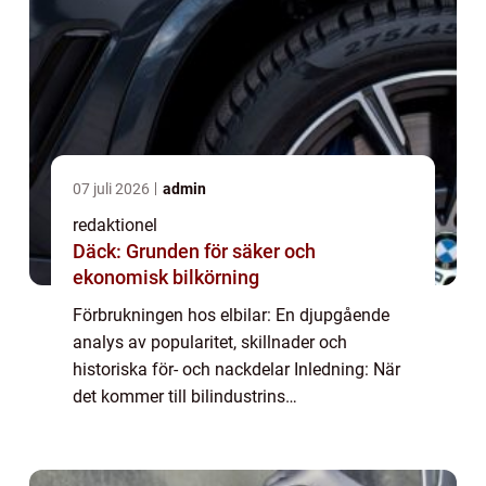
07 juli 2026
admin
redaktionel
Däck: Grunden för säker och
ekonomisk bilkörning
Förbrukningen hos elbilar: En djupgående
analys av popularitet, skillnader och
historiska för- och nackdelar Inledning: När
det kommer till bilindustrins
hållbarhetsutmaningar har elbilar blivit en
alltmer populär lösning för både
miljömedvetna biläg...