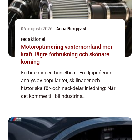
06 augusti 2026
Anna Bergqvist
redaktionel
Motoroptimering västernorrland mer
kraft, lägre förbrukning och skönare
körning
Förbrukningen hos elbilar: En djupgående
analys av popularitet, skillnader och
historiska för- och nackdelar Inledning: När
det kommer till bilindustrins
hållbarhetsutmaningar har elbilar blivit en
alltmer populär lösning för både
miljömedvetna biläg...