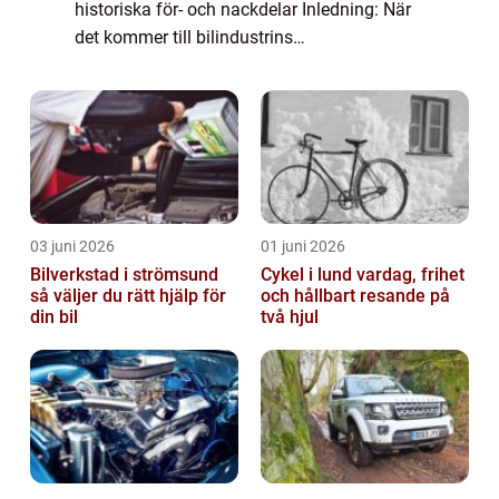
historiska för- och nackdelar Inledning: När
det kommer till bilindustrins
hållbarhetsutmaningar har elbilar blivit en
alltmer populär lösning för både
miljömedvetna biläg...
03 juni 2026
01 juni 2026
Bilverkstad i strömsund
Cykel i lund vardag, frihet
så väljer du rätt hjälp för
och hållbart resande på
din bil
två hjul