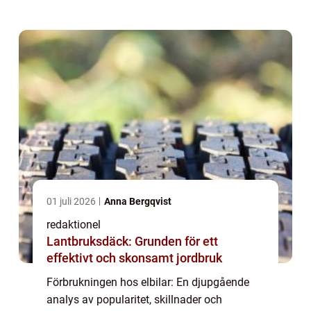
hållbarhetsutmaningar har elbilar blivit en
alltmer populär lösning för både
miljömedvetna biläg...
01 juli 2026
Anna Bergqvist
redaktionel
Lantbruksdäck: Grunden för ett
effektivt och skonsamt jordbruk
Förbrukningen hos elbilar: En djupgående
analys av popularitet, skillnader och