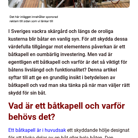
I Sveriges vackra skärgård och längs de oroliga
kusterna blir båtar en vanlig syn. För att skydda dessa
värdefulla tillgångar mot elementens påverkan är ett
båtkapell en oumbärlig investering. Men vad är
egentligen ett båtkapell och varför är det så viktigt för
båtens livslängd och funktionalitet? Denna artikel
syftar till att ge en grundlig insikt i betydelsen av
båtkapell och vad man ska tänka på när man väljer rätt
skydd för sin båt.
Vad är ett båtkapell och varför
behövs det?
Ett båtkapell är i huvudsak
ett skyddande hölje designat
för att täcka delar av en båt eller hela båten. Den