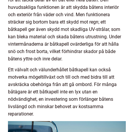
huvudsakliga funktionen är att skydda båtens interiör
och exteriör från väder och vind. Men funktionera
sträcker sig bortom bara ett skydd mot regn; ett
båtkapell ger även skydd mot skadliga UV-strålar, som
kan bleka material och skada båtens utrustning. Under
vintermånaderna är båtkapell ovärderliga för att hålla
snö och frost borta, vilket förhindrar skador på både
båtens yttre och inre delar.
Ett välvalt och välunderhållet båtkapell kan också
motverka mögeltillväxt och till och med bidra till att
avskräcka obehöriga från att gå ombord. För många
båtägare är ett båtkapell inte en lyx utan en
nödvändighet, en investering som förlänger båtens
livslängd och minskar behovet av kostsamma
reparationer.