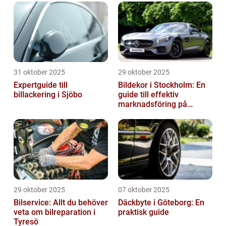
31 oktober 2025
29 oktober 2025
Expertguide till
Bildekor i Stockholm: En
billackering i Sjöbo
guide till effektiv
marknadsföring på
vägarna
29 oktober 2025
07 oktober 2025
Bilservice: Allt du behöver
Däckbyte i Göteborg: En
veta om bilreparation i
praktisk guide
Tyresö