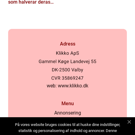
som halverar deras
livslängd
Adress
web:
www.klikko.dk
Menu
Annonsering
Om oss
På vores website bruges cookies til at huske dine indstillinger,
Cookies
statistik og personalisering af indhold og annoncer. Denne