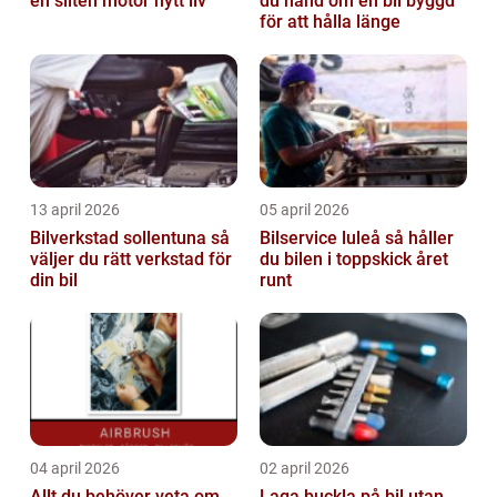
en sliten motor nytt liv
du hand om en bil byggd
för att hålla länge
13 april 2026
05 april 2026
Bilverkstad sollentuna så
Bilservice luleå så håller
väljer du rätt verkstad för
du bilen i toppskick året
din bil
runt
04 april 2026
02 april 2026
Allt du behöver veta om
Laga buckla på bil utan