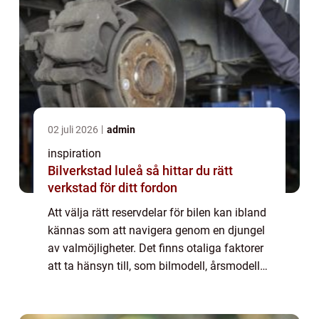
02 juli 2026
admin
inspiration
Bilverkstad luleå så hittar du rätt
verkstad för ditt fordon
Att välja rätt reservdelar för bilen kan ibland
kännas som att navigera genom en djungel
av valmöjligheter. Det finns otaliga faktorer
att ta hänsyn till, som bilmodell, årsmodell
och specifika behov. Men med r&aum...