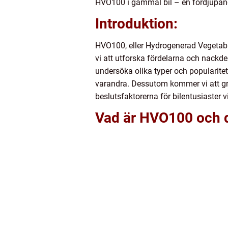
HVO100 i gammal bil – en fördjupande 
Introduktion:
HVO100, eller Hydrogenerad Vegetabili
vi att utforska fördelarna och nackd
undersöka olika typer och popularitet
varandra. Dessutom kommer vi att gra
beslutsfaktorerna för bilentusiaster vi
Vad är HVO100 och d