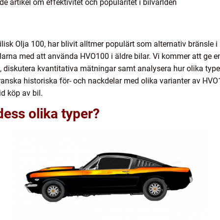
artikel om effektivitet och popularitet i bilvärlden
sk Olja 100, har blivit alltmer populärt som alternativ bränsle i 
elarna med att använda HVO100 i äldre bilar. Vi kommer att ge en
, diskutera kvantitativa mätningar samt analysera hur olika type
nska historiska för- och nackdelar med olika varianter av HVO1
d köp av bil.
ess olika typer?