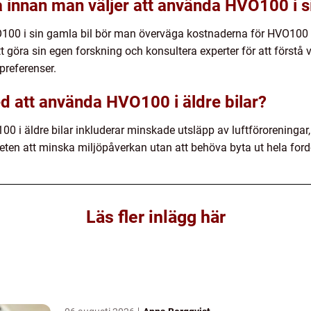
innan man väljer att använda HVO100 i si
100 i sin gamla bil bör man överväga kostnaderna för HVO100 o
tt göra sin egen forskning och konsultera experter för att först
preferenser.
ed att använda HVO100 i äldre bilar?
i äldre bilar inkluderar minskade utsläpp av luftföroreningar, 
ten att minska miljöpåverkan utan att behöva byta ut hela ford
Läs fler inlägg här