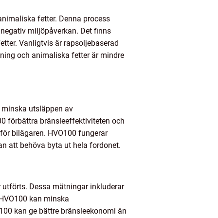
nimaliska fetter. Denna process
 negativ miljöpåverkan. Det finns
tter. Vanligtvis är rapsoljebaserad
ing och animaliska fetter är mindre
att minska utsläppen av
0 förbättra bränsleeffektiviteten och
r för bilägaren. HVO100 fungerar
an att behöva byta ut hela fordonet.
r utförts. Dessa mätningar inkluderar
att HVO100 kan minska
VO100 kan ge bättre bränsleekonomi än