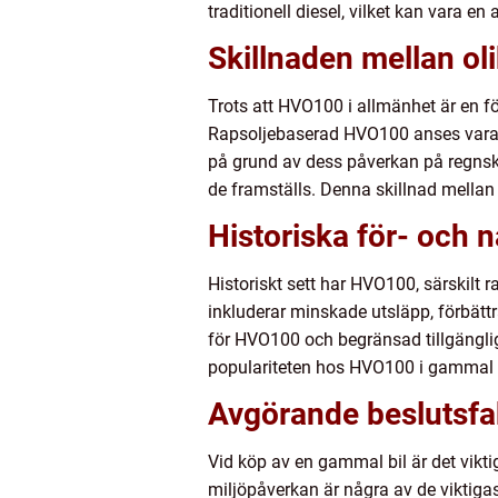
traditionell diesel, vilket kan vara en a
Skillnaden mellan ol
Trots att HVO100 i allmänhet är en f
Rapsoljebaserad HVO100 anses vara 
på grund av dess påverkan på regnsko
de framställs. Denna skillnad mellan 
Historiska för- och 
Historiskt sett har HVO100, särskilt ra
inkluderar minskade utsläpp, förbätt
för HVO100 och begränsad tillgängligh
populariteten hos HVO100 i gammal b
Avgörande beslutsfakt
Vid köp av en gammal bil är det viktig
miljöpåverkan är några av de viktig