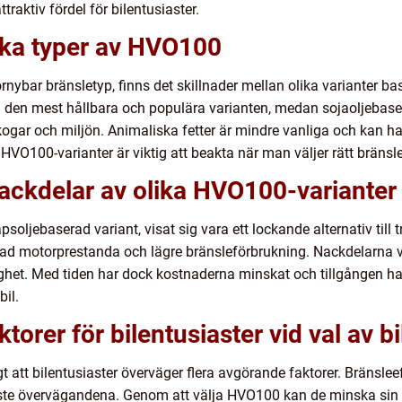
ttraktiv fördel för bilentusiaster.
ika typer av HVO100
örnybar bränsletyp, finns det skillnader mellan olika varianter 
den mest hållbara och populära varianten, medan sojaoljebas
gar och miljön. Animaliska fetter är mindre vanliga och kan ha 
HVO100-varianter är viktig att beakta när man väljer rätt bränsle
nackdelar av olika HVO100-varianter
psoljebaserad variant, visat sig vara ett lockande alternativ till t
rad motorprestanda och lägre bränsleförbrukning. Nackdelarna v
et. Med tiden har dock kostnaderna minskat och tillgången har ök
il.
orer för bilentusiaster vid val av bi
t att bilentusiaster överväger flera avgörande faktorer. Bränslee
aste övervägandena. Genom att välja HVO100 kan de minska sin 