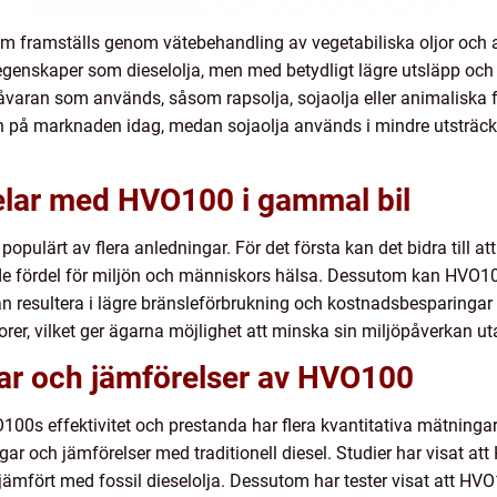
m framställs genom vätebehandling av vegetabiliska oljor och a
 egenskaper som dieselolja, men med betydligt lägre utsläpp och
varan som används, såsom rapsolja, sojaolja eller animaliska fe
på marknaden idag, medan sojaolja används i mindre utsträckn
delar med HVO100 i gammal bil
r populärt av flera anledningar. För det första kan det bidra till 
ande fördel för miljön och människors hälsa. Dessutom kan HVO10
kan resultera i lägre bränsleförbrukning och kostnadsbesparinga
orer, vilket ger ägarna möjlighet att minska sin miljöpåverkan ut
gar och jämförelser av HVO100
VO100s effektivitet och prestanda har flera kvantitativa mätninga
gar och jämförelser med traditionell diesel. Studier har visat 
jämfört med fossil dieselolja. Dessutom har tester visat att H