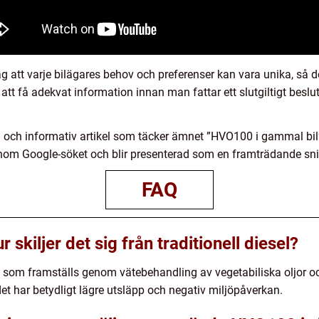
åg att varje bilägares behov och preferenser kan vara unika, så de
 att få adekvat information innan man fattar ett slutgiltigt bes
 och informativ artikel som täcker ämnet ”HVO100 i gammal bil”
 inom Google-söket och blir presenterad som en framträdande sni
FAQ
skiljer det sig från traditionell diesel?
som framställs genom vätebehandling av vegetabiliska oljor och 
det har betydligt lägre utsläpp och negativ miljöpåverkan.