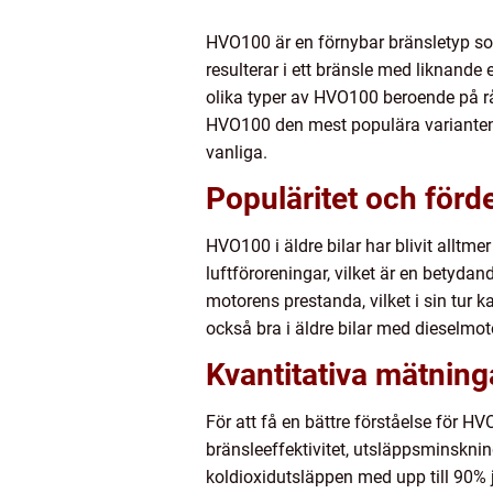
HVO100 är en förnybar bränsletyp so
resulterar i ett bränsle med liknande
olika typer av HVO100 beroende på rå
HVO100 den mest populära varianten 
vanliga.
Populäritet och för
HVO100 i äldre bilar har blivit alltme
luftföroreningar, vilket är en betyd
motorens prestanda, vilket i sin tur 
också bra i äldre bilar med dieselmot
Kvantitativa mätnin
För att få en bättre förståelse för H
bränsleeffektivitet, utsläppsminsknin
koldioxidutsläppen med upp till 90% 