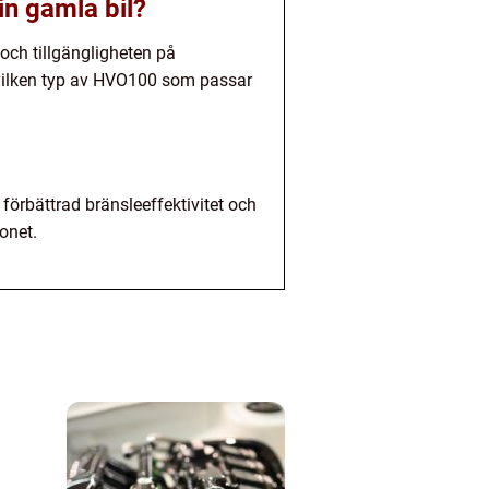
n gamla bil?
ch tillgängligheten på
å vilken typ av HVO100 som passar
förbättrad bränsleeffektivitet och
onet.