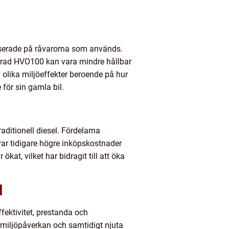
baserade på råvarorna som används.
erad HVO100 kan vara mindre hållbar
olika miljöeffekter beroende på hur
 för sin gamla bil.
raditionell diesel. Fördelarna
ar tidigare högre inköpskostnader
at, vilket har bidragit till att öka
l
ffektivitet, prestanda och
miljöpåverkan och samtidigt njuta