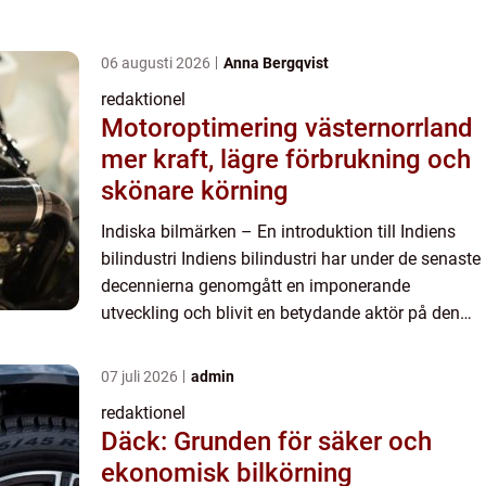
06 augusti 2026
Anna Bergqvist
redaktionel
Motoroptimering västernorrland
mer kraft, lägre förbrukning och
skönare körning
Indiska bilmärken – En introduktion till Indiens
bilindustri Indiens bilindustri har under de senaste
decennierna genomgått en imponerande
utveckling och blivit en betydande aktör på den
globala marknaden. Med flera framstående
bilmärken som ha...
07 juli 2026
admin
redaktionel
Däck: Grunden för säker och
ekonomisk bilkörning