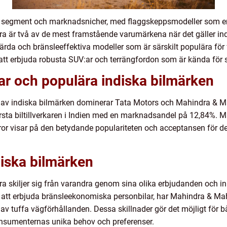
a segment och marknadsnicher, med flaggskeppsmodeller som erbj
 är två av de mest framstående varumärkena när det gäller ind
ärda och bränsleeffektiva modeller som är särskilt populära för
 att erbjuda robusta SUV:ar och terrängfordon som är kända för si
ar och populära indiska bilmärken
r av indiska bilmärken dominerar Tata Motors och Mahindra & Ma
örsta biltillverkaren i Indien med en marknadsandel på 12,84%.
or visar på den betydande populariteten och acceptansen för d
diska bilmärken
skiljer sig från varandra genom sina olika erbjudanden och inr
tt erbjuda bränsleekonomiska personbilar, har Mahindra & Mahin
v tuffa vägförhållanden. Dessa skillnader gör det möjligt för båd
sumenternas unika behov och preferenser.