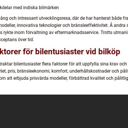
kdelar med indiska bilmärken
lång och intressant utvecklingsresa, där de har hanterat både 
deller, innovativa teknologier och bränsleeffektivitet. Å andra 
s rykte inom förvaltning av eftermarknadsservice. Trotts utman
ceptans över tid.
orer för bilentusiaster vid bilköp
traktar bilentusiaster flera faktorer för att uppfylla sina krav o
tet, pris, bränsleekonomi, komfort, underhållskostnader och påli
m att erbjuda prisvärda modeller, förbättrad kvalitet och pålitlig