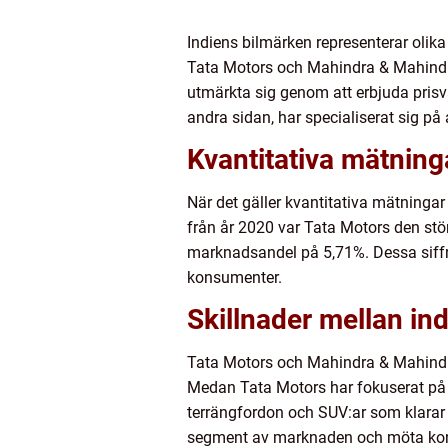
Indiens bilmärken representerar olik
Tata Motors och Mahindra & Mahindra
utmärkta sig genom att erbjuda prisv
andra sidan, har specialiserat sig på
Kvantitativa mätning
När det gäller kvantitativa mätninga
från år 2020 var Tata Motors den st
marknadsandel på 5,71%. Dessa siffr
konsumenter.
Skillnader mellan in
Tata Motors och Mahindra & Mahindra 
Medan Tata Motors har fokuserat på a
terrängfordon och SUV:ar som klarar a
segment av marknaden och möta kon