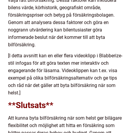
välja rätt bilförsäkring. Dessa faktorer kan inkludera
bilens värde, körhistorik, geografiskt område,
försäkringspriser och betyg på försäkringsbolagen.
Genom att analysera dessa faktorer och göra en
noggrann utvärdering kan bilentusiaster göra
informerade beslut när det kommer till att byta
bilförsäkring.
[I detta avsnitt kan en eller flera videoklipp i Blabberize-
stil infogas för att göra texten mer interaktiv och
engagerande för läsarna. Videoklippen kan t.ex. visa
exempel på olika bilförsäkringsalternativ och ge tips
och råd när det gäller att byta bilförsäkring när som
helst.]
**Slutsats**
Att kunna byta bilförsäkring när som helst ger bilägare
flexibilitet och möjlighet att hitta en försäkring som
bättre passar deras behov och budget. Genom att