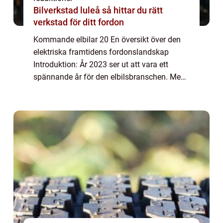
Bilverkstad luleå så hittar du rätt
verkstad för ditt fordon
Kommande elbilar 20 En översikt över den
elektriska framtidens fordonslandskap
Introduktion: År 2023 ser ut att vara ett
spännande år för den elbilsbranschen. Med
den ökande efterfrågan på miljövänliga
transportalternativ och den snabba tekniska
utve...