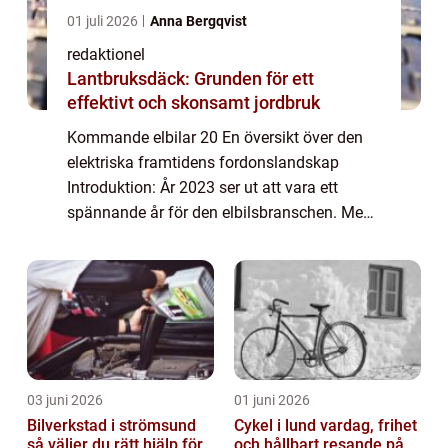
01 juli 2026
Anna Bergqvist
redaktionel
Lantbruksdäck: Grunden för ett
effektivt och skonsamt jordbruk
Kommande elbilar 20 En översikt över den
elektriska framtidens fordonslandskap
Introduktion: År 2023 ser ut att vara ett
spännande år för den elbilsbranschen. Med
den ökande efterfrågan på miljövänliga
transportalternativ och den snabba tekniska
utve...
03 juni 2026
01 juni 2026
Bilverkstad i strömsund
Cykel i lund vardag, frihet
så väljer du rätt hjälp för
och hållbart resande på