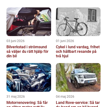
aspekter av att köpa begagnade bilar, från
olika typer och populära val till kvantita...
03 juni 2026
01 juni 2026
Bilverkstad i strömsund
Cykel i lund vardag, frihet
så väljer du rätt hjälp för
och hållbart resande på
din bil
två hjul
31 maj 2026
04 maj 2026
Motorrenovering: Så får
Land Rove-service: Så tar