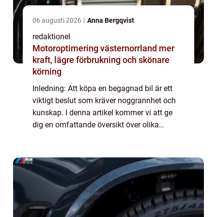
06 augusti 2026
Anna Bergqvist
redaktionel
Motoroptimering västernorrland mer
kraft, lägre förbrukning och skönare
körning
Inledning: Att köpa en begagnad bil är ett
viktigt beslut som kräver noggrannhet och
kunskap. I denna artikel kommer vi att ge
dig en omfattande översikt över olika
aspekter av att köpa begagnade bilar, från
olika typer och populära val till kvantita...