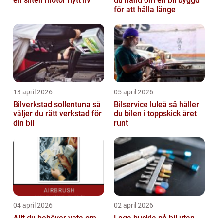
en sliten motor nytt liv
du hand om en bil byggd
för att hålla länge
13 april 2026
05 april 2026
Bilverkstad sollentuna så
Bilservice luleå så håller
väljer du rätt verkstad för
du bilen i toppskick året
din bil
runt
04 april 2026
02 april 2026
Allt du behöver veta om
Laga buckla på bil utan