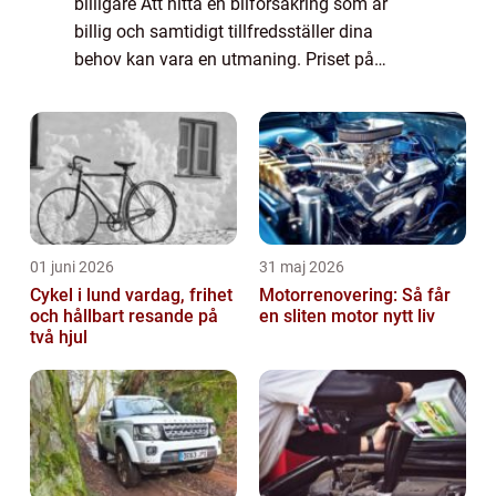
billigare Att hitta en bilförsäkring som är
billig och samtidigt tillfredsställer dina
behov kan vara en utmaning. Priset på
bilförsäkringar kan variera beroende på en
rad faktorer. I den här artikeln kommer ...
01 juni 2026
31 maj 2026
Cykel i lund vardag, frihet
Motorrenovering: Så får
och hållbart resande på
en sliten motor nytt liv
två hjul