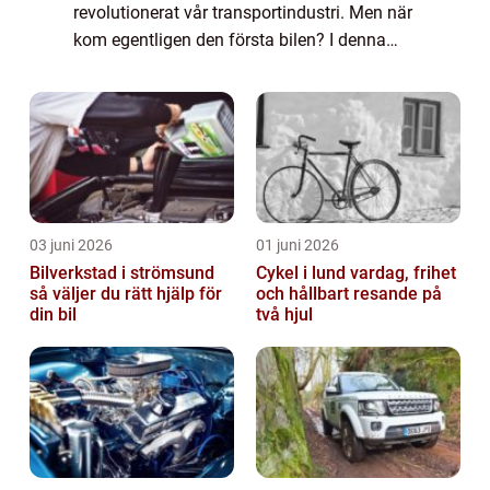
revolutionerat vår transportindustri. Men när
kom egentligen den första bilen? I denna
artikel kommer vi att ge en översikt över när
den första bilen introducerades, utfors...
03 juni 2026
01 juni 2026
Bilverkstad i strömsund
Cykel i lund vardag, frihet
så väljer du rätt hjälp för
och hållbart resande på
din bil
två hjul