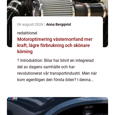
06 augusti 2026
Anna Bergqvist
redaktionel
Motoroptimering västernorrland mer
kraft, lägre förbrukning och skönare
körning
? Introduktion: Bilar har blivit en integrerad
del av dagens samhälle och har
revolutionerat vår transportindustri. Men när
kom egentligen den första bilen? I denna
artikel kommer vi att ge en översikt över när
den första bilen introducerades, utfors...