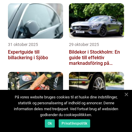
31 oktober 2025
29 oktober 2025
Expertguide till
Bildekor i Stockholm: En
billackering i Sjöbo
guide till effektiv
marknadsföring på
vägarna
På vores website bruges cookies til at huske dine indstillinger,
statistik og personalisering af indhold og annoncer. Denne
information deles med tredjepart. Ved fortsat brug af websiden
29 oktober 2025
07 oktober 2025
godkender du cookiepolitikken.
Bilservice: Allt du behöver
Däckbyte i Göteborg: En
Ok
Privatlivspolitik
veta om bilreparation i
praktisk guide
Tyresö