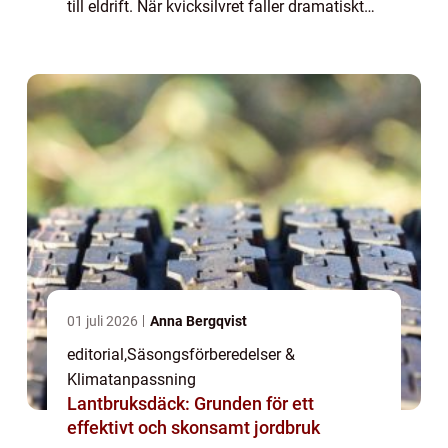
till eldrift. När kvicksilvret faller dramatiskt
drabbas transport- och servicebolag av en
b...
01 juli 2026
Anna Bergqvist
editorial
,
Säsongsförberedelser &
Klimatanpassning
Lantbruksdäck: Grunden för ett
effektivt och skonsamt jordbruk