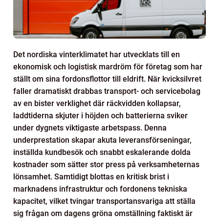
Det nordiska vinterklimatet har utvecklats till en
ekonomisk och logistisk mardröm för företag som har
ställt om sina fordonsflottor till eldrift. När kvicksilvret
faller dramatiskt drabbas transport- och servicebolag
av en bister verklighet där räckvidden kollapsar,
laddtiderna skjuter i höjden och batterierna sviker
under dygnets viktigaste arbetspass. Denna
underprestation skapar akuta leveransförseningar,
inställda kundbesök och snabbt eskalerande dolda
kostnader som sätter stor press på verksamheternas
lönsamhet. Samtidigt blottas en kritisk brist i
marknadens infrastruktur och fordonens tekniska
kapacitet, vilket tvingar transportansvariga att ställa
sig frågan om dagens gröna omställning faktiskt är