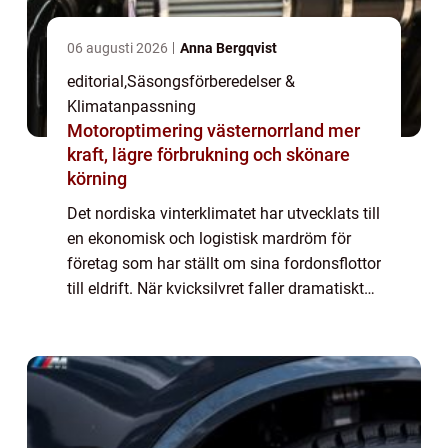
06 augusti 2026
Anna Bergqvist
editorial
,
Säsongsförberedelser &
Klimatanpassning
Motoroptimering västernorrland mer
kraft, lägre förbrukning och skönare
körning
Det nordiska vinterklimatet har utvecklats till
en ekonomisk och logistisk mardröm för
företag som har ställt om sina fordonsflottor
till eldrift. När kvicksilvret faller dramatiskt
drabbas transport- och servicebolag av en
b...