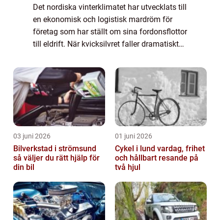
Det nordiska vinterklimatet har utvecklats till
en ekonomisk och logistisk mardröm för
företag som har ställt om sina fordonsflottor
till eldrift. När kvicksilvret faller dramatiskt
drabbas transport- och servicebolag av en
b...
03 juni 2026
01 juni 2026
Bilverkstad i strömsund
Cykel i lund vardag, frihet
så väljer du rätt hjälp för
och hållbart resande på
din bil
två hjul