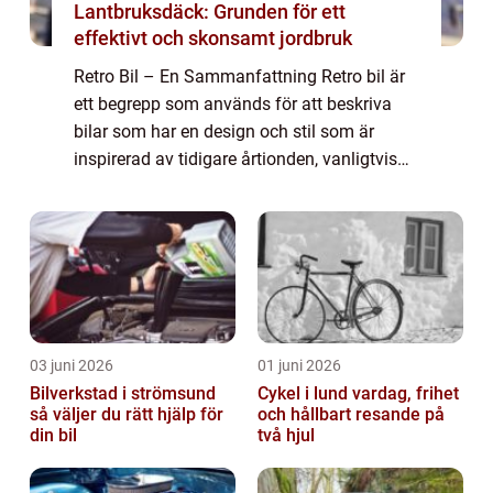
Lantbruksdäck: Grunden för ett
effektivt och skonsamt jordbruk
Retro Bil – En Sammanfattning Retro bil är
ett begrepp som används för att beskriva
bilar som har en design och stil som är
inspirerad av tidigare årtionden, vanligtvis
från 1950- till 1980-talet. Dessa bilar
kombinerar nostalgiska estetiska dr...
03 juni 2026
01 juni 2026
Bilverkstad i strömsund
Cykel i lund vardag, frihet
så väljer du rätt hjälp för
och hållbart resande på
din bil
två hjul