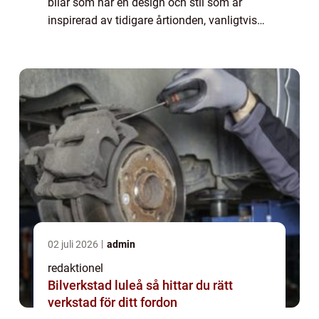
bilar som har en design och stil som är
inspirerad av tidigare årtionden, vanligtvis
från 1950- till 1980-talet. Dessa bilar
kombinerar nostalgiska estetiska dr...
02 juli 2026
admin
redaktionel
Bilverkstad luleå så hittar du rätt
verkstad för ditt fordon