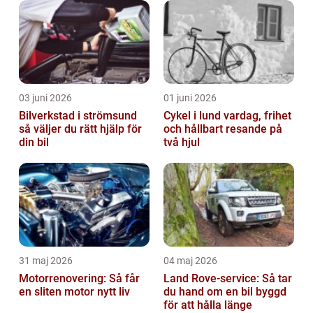
artikel ger en djupgående och högkvalitativ
guid...
03 juni 2026
01 juni 2026
Bilverkstad i strömsund
Cykel i lund vardag, frihet
så väljer du rätt hjälp för
och hållbart resande på
din bil
två hjul
31 maj 2026
04 maj 2026
Motorrenovering: Så får
Land Rove-service: Så tar
en sliten motor nytt liv
du hand om en bil byggd
för att hålla länge