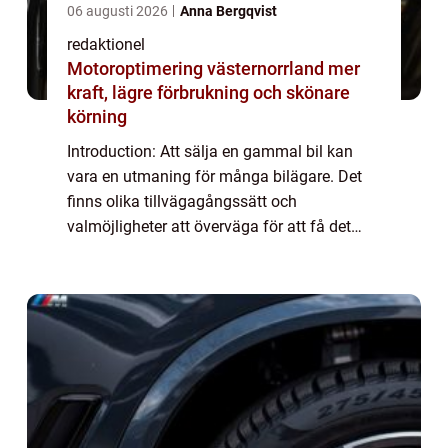
06 augusti 2026
Anna Bergqvist
redaktionel
Motoroptimering västernorrland mer
kraft, lägre förbrukning och skönare
körning
Introduction: Att sälja en gammal bil kan
vara en utmaning för många bilägare. Det
finns olika tillvägagångssätt och
valmöjligheter att överväga för att få det
bästa värdet för sin begagnade bil. Denna
artikel ger en djupgående och högkvalitativ
guid...