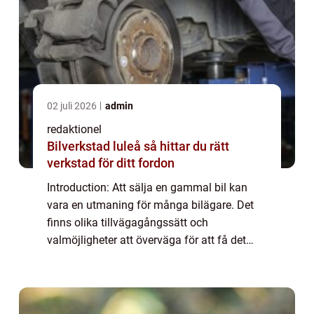
02 juli 2026
admin
redaktionel
Bilverkstad luleå så hittar du rätt
verkstad för ditt fordon
Introduction: Att sälja en gammal bil kan
vara en utmaning för många bilägare. Det
finns olika tillvägagångssätt och
valmöjligheter att överväga för att få det
bästa värdet för sin begagnade bil. Denna
artikel ger en djupgående och högkvalitativ
guid...