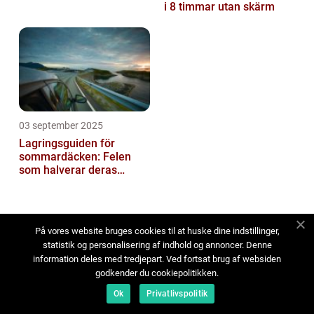
i 8 timmar utan skärm
03 september 2025
Lagringsguiden för
sommardäcken: Felen
som halverar deras
livslängd
På vores website bruges cookies til at huske dine indstillinger,
statistik og personalisering af indhold og annoncer. Denne
information deles med tredjepart. Ved fortsat brug af websiden
Adress
godkender du cookiepolitikken.
Ok
Privatlivspolitik