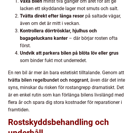
Vaxa bilen
minst två gånger om året för att ge
lacken ett skyddande lager mot smuts och salt.
Tvätta direkt efter långa resor
på saltade vägar,
även om det är mitt i veckan.
Kontrollera dörrtrösklar, hjulhus och
bagageluckans kanter
– där börjar rosten ofta
först.
Undvik att parkera bilen på blöta löv eller grus
som binder fukt mot underredet.
En ren bil är mer än bara estetiskt tilltalande. Genom att
tvätta bilen regelbundet och noggrant
, även där det inte
syns, minskar du risken för rostangrepp dramatiskt. Det
är en enkel rutin som kan förlänga bilens livslängd med
flera år och spara dig stora kostnader för reparationer i
framtiden.
Rostskyddsbehandling och
underhåll