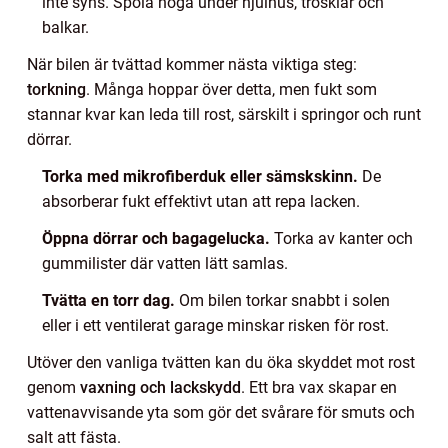
inte syns. Spola noga under hjulhus, trösklar och
balkar.
När bilen är tvättad kommer nästa viktiga steg:
torkning
. Många hoppar över detta, men fukt som
stannar kvar kan leda till rost, särskilt i springor och runt
dörrar.
Torka med mikrofiberduk eller sämskskinn.
De
absorberar fukt effektivt utan att repa lacken.
Öppna dörrar och bagagelucka.
Torka av kanter och
gummilister där vatten lätt samlas.
Tvätta en torr dag.
Om bilen torkar snabbt i solen
eller i ett ventilerat garage minskar risken för rost.
Utöver den vanliga tvätten kan du öka skyddet mot rost
genom
vaxning och lackskydd
. Ett bra vax skapar en
vattenavvisande yta som gör det svårare för smuts och
salt att fästa.