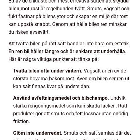
Ett av de enklaste och mest effektiva sätten att
skydda
bilen mot rost
är regelbunden tvätt. Smuts, vägsalt och
fukt fastnar på bilens ytor och skapar en miljö där rost
kan uppstå snabbt. Genom att hålla bilen ren minskar
du risken avsevärt.
Att tvätta bilen på rätt sätt handlar inte bara om estetik.
En ren bil håller längre och är enklare att underhålla
.
Här är några viktiga punkter att tänka på:
Tvätta bilen ofta under vintern.
Vägsalt är en av de
största bovarna bakom rost. Även om bilen ser ren ut
kan salt finnas kvar på undersidan.
Använd avfettningsmedel och bilschampo.
Undvik
starka rengöringsmedel som kan skada lacken. Rätt
produkter gör att smuts och fett lossnar utan onödig
friktion.
Glöm inte underredet.
Smuts och salt samlas där det