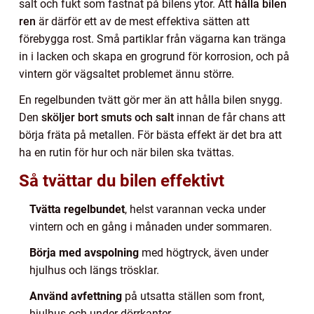
salt och fukt som fastnat på bilens ytor. Att
hålla bilen
ren
är därför ett av de mest effektiva sätten att
förebygga rost. Små partiklar från vägarna kan tränga
in i lacken och skapa en grogrund för korrosion, och på
vintern gör vägsaltet problemet ännu större.
En regelbunden tvätt gör mer än att hålla bilen snygg.
Den
sköljer bort smuts och salt
innan de får chans att
börja fräta på metallen. För bästa effekt är det bra att
ha en rutin för hur och när bilen ska tvättas.
Så tvättar du bilen effektivt
Tvätta regelbundet
, helst varannan vecka under
vintern och en gång i månaden under sommaren.
Börja med avspolning
med högtryck, även under
hjulhus och längs trösklar.
Använd avfettning
på utsatta ställen som front,
hjulhus och under dörrkanter.