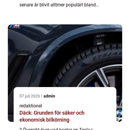
senare år blivit alltmer populärt bland
bilentusiaster och miljömedvetna
konsumenter. Men innan man bestämmer
sig för att köpa en T...
07 juli 2026
admin
redaktionel
Däck: Grunden för säker och
ekonomisk bilkörning
? Översikt över vad kostar en Tesla i