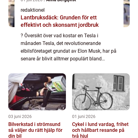
redaktionel
Lantbruksdäck: Grunden för ett
effektivt och skonsamt jordbruk
? Översikt över vad kostar en Tesla i
månaden Tesla, det revolutionerande
elbilsföretaget grundat av Elon Musk, har på
senare år blivit alltmer populärt bland
bilentusiaster och miljömedvetna
konsumenter. Men innan man bestämmer
sig för att köpa en T...
03 juni 2026
01 juni 2026
Bilverkstad i strömsund
Cykel i lund vardag, frihet
så väljer du rätt hjälp för
och hållbart resande på
din bil
två hjul