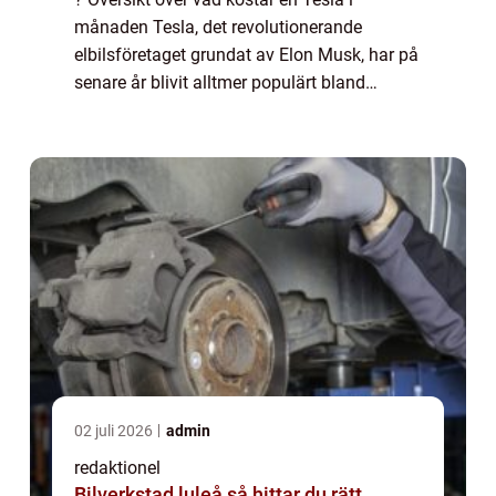
månaden Tesla, det revolutionerande
elbilsföretaget grundat av Elon Musk, har på
senare år blivit alltmer populärt bland
bilentusiaster och miljömedvetna
konsumenter. Men innan man bestämmer
sig för att köpa en T...
02 juli 2026
admin
redaktionel
Bilverkstad luleå så hittar du rätt