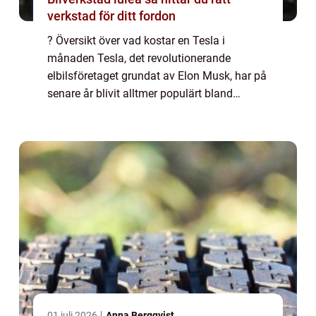
verkstad för ditt fordon
? Översikt över vad kostar en Tesla i
månaden Tesla, det revolutionerande
elbilsföretaget grundat av Elon Musk, har på
senare år blivit alltmer populärt bland
bilentusiaster och miljömedvetna
konsumenter. Men innan man bestämmer
sig för att köpa en T...
01 juli 2026
Anna Bergqvist