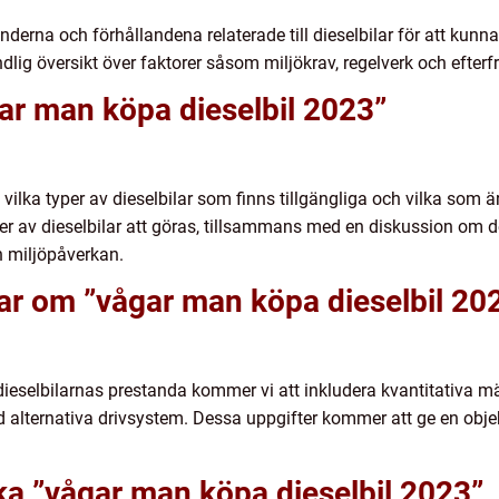
trenderna och förhållandena relaterade till dieselbilar för att k
ig översikt över faktorer såsom miljökrav, regelverk och efterfr
ar man köpa dieselbil 2023”
tå vilka typer av dieselbilar som finns tillgängliga och vilka so
er av dieselbilar att göras, tillsammans med en diskussion om d
h miljöpåverkan.
ar om ”vågar man köpa dieselbil 20
v dieselbilarnas prestanda kommer vi att inkludera kvantitativa 
 alternativa drivsystem. Dessa uppgifter kommer att ge en obje
ika ”vågar man köpa dieselbil 2023”