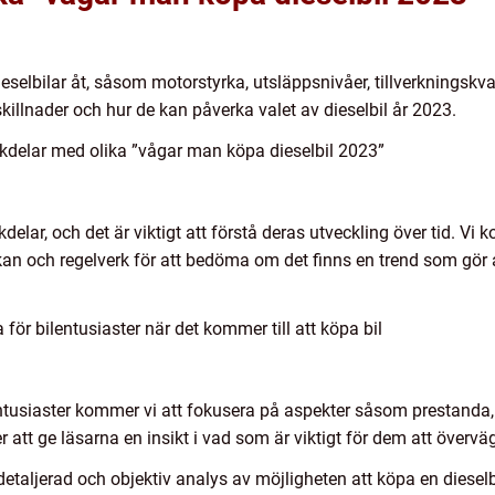
dieselbilar åt, såsom motorstyrka, utsläppsnivåer, tillverkningsk
illnader och hur de kan påverka valet av dieselbil år 2023.
kdelar med olika ”vågar man köpa dieselbil 2023”
delar, och det är viktigt att förstå deras utveckling över tid. Vi
kan och regelverk för att bedöma om det finns en trend som gör a
ör bilentusiaster när det kommer till att köpa bil
ilentusiaster kommer vi att fokusera på aspekter såsom prestand
tt ge läsarna en insikt i vad som är viktigt för dem att överväga
detaljerad och objektiv analys av möjligheten att köpa en diesel