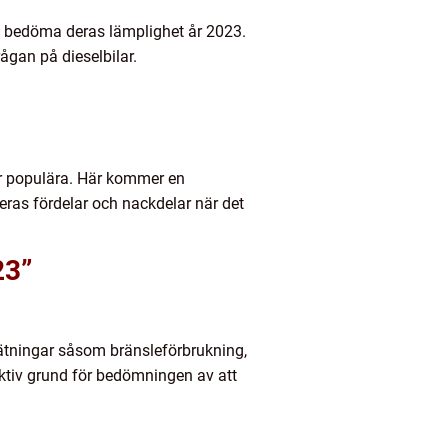
unna bedöma deras lämplighet år 2023.
ågan på dieselbilar.
m är populära. Här kommer en
eras fördelar och nackdelar när det
23”
mätningar såsom bränsleförbrukning,
ktiv grund för bedömningen av att