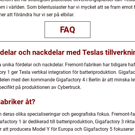
m i världen. Som bilentusiaster har vi mycket att se fram emot f
 att förändra hur vi ser på elbilar.
FAQ
delar och nackdelar med Teslas tillverkni
na unika fördelar och nackdelar. Fremont-fabriken har tidigare h
y 1 ger Tesla vertikal integration för batteriproduktion. Gigafact
rdelen med den kommande Gigafactory 4 i Berlin är att minska le
pecifikt på produktionen av Cybertruck.
fabriker åt?
om deras olika specialiseringar och geografiska fokus. Fremont-
ctory 1 är dedikerad till batteriproduktion, Gigafactory 3 rikta
att producera Model Y för Europa och Gigafactory 5 fokuserar 