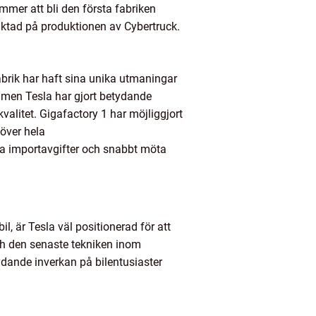
mmer att bli den första fabriken
iktad på produktionen av Cybertruck.
fabrik har haft sina unika utmaningar
a, men Tesla har gjort betydande
valitet. Gigafactory 1 har möjliggjort
 över hela
öga importavgifter och snabbt möta
l, är Tesla väl positionerad för att
ch den senaste tekniken inom
ydande inverkan på bilentusiaster