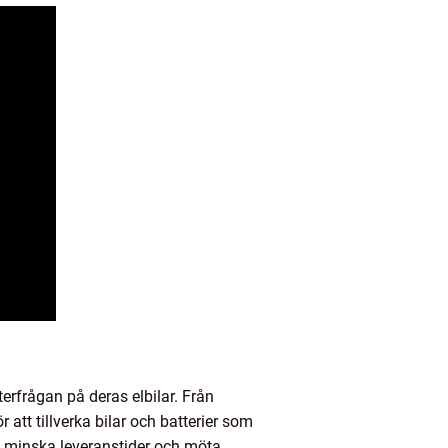
erfrågan på deras elbilar. Från
 att tillverka bilar och batterier som
la minska leveranstider och möta