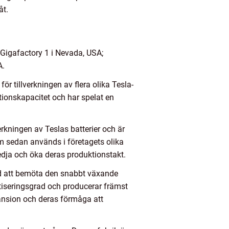
åt.
 Gigafactory 1 i Nevada, USA;
A.
ör tillverkningen av flera olika Tesla-
ionskapacitet och har spelat en
erkningen av Teslas batterier och är
om sedan används i företagets olika
edja och öka deras produktionstakt.
dd att bemöta den snabbt växande
tiseringsgrad och producerar främst
pansion och deras förmåga att