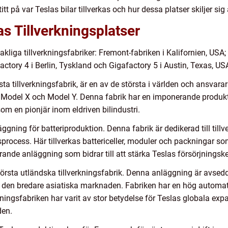
tt på var Teslas bilar tillverkas och hur dessa platser skiljer sig 
as Tillverkningsplatser
liga tillverkningsfabriker: Fremont-fabriken i Kalifornien, USA;
actory 4 i Berlin, Tyskland och Gigafactory 5 i Austin, Texas, US
a tillverkningsfabrik, är en av de största i världen och ansvarar f
, Model X och Model Y. Denna fabrik har en imponerande produkt
som en pionjär inom eldriven bilindustri.
gning för batteriproduktion. Denna fabrik är dedikerad till tillv
sprocess. Här tillverkas battericeller, moduler och packningar s
rande anläggning som bidrar till att stärka Teslas försörjningsk
törsta utländska tillverkningsfabrik. Denna anläggning är avse
ch den bredare asiatiska marknaden. Fabriken har en hög automa
kningsfabriken har varit av stor betydelse för Teslas globala ex
den.