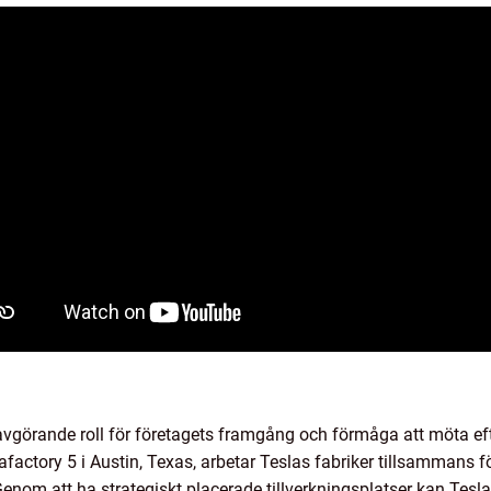
 avgörande roll för företagets framgång och förmåga att möta eft
afactory 5 i Austin, Texas, arbetar Teslas fabriker tillsammans för
Genom att ha strategiskt placerade tillverkningsplatser kan Tes