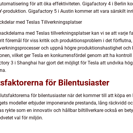
matisering för att öka effektiviteten. Gigafactory 4 i Berlin ko
produktion. Gigafactory 5 i Austin kommer att vara särskilt inr
kdelar med Teslas Tillverkningsplatser
h nackdelarna med Teslas tillverkningsplatser kan vi se att varje 
rit föremål för viss kritik och produktionsproblem i det förflutn
tillverkningsprocesser och uppnå högre produktionshastighet och k
ionen, vilket ger Tesla en konkurrensfördel genom att ha kontroll
ctory 3 i Shanghai har gjort det möjligt för Tesla att undvika h
ina.
faktorerna för Bilentusiaster
tsfaktorerna för bilentusiaster när det kommer till att köpa en bi
agets modeller erbjuder imponerande prestanda, lång räckvidd o
s rykte som en innovativ och hållbar biltillverkare också en bet
vetet val för miljön.