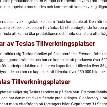
 Teslas produktionsbas för Europa och förväntas vara i drift in
ör den europeiska marknaden och kommer att vara en viktig tillgå
 senaste tillverkningsfabriken som Tesla har etablerat. Den här 
, en elektrisk pickup som förväntas bli ett banbrytande fordo
r Tesla att kunna öka produktionen och möta den stora efterfrå
ar av Teslas Tillverkningsplatser
 utmärker sig Teslas fabriker på flera områden. Fremont-fabrike
ningarna i världen och har en kapacitet att producera över 500 0
för batteriproduktion och har en kapacitet att tillverka över 35 
ydande och har en kapacitet att tillverka över 250 000 bilar per 
las Tillverkningsplatser
splatser skiljer sig Teslas fabriker åt på flera sätt. Fremont-fabr
ch har den mest diversifierade produktlinjen. Gigafactory 1 har
r att möta efterfrågan på företagets bilar. Gigafactory 3 i Shan