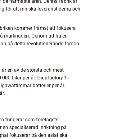
om de närmaste åren. Denna fabrik är
ng för att minska leveranstiderna och
fabriken kommer främst att fokusera
n på marknaden. Genom att ha en
gan på detta revolutionerande fordon.
n är en av de största och mest
00 bilar per år. Gigafactory 1 i
gigawattimmar batterier per år.
år.
iken fungerar som företagets
 en specialiserad inriktning på
ghai fokuserar på den asiatiska