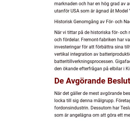
marknaden och har en hög grad av auto
utanför USA som är ägnad åt Model Y-
Historisk Genomgång av För- och Nac
När vi tittar på de historiska för- oc
och fördelar. Fremont-fabriken har va
investeringar för att förbättra sina 
vertikal integration av batteriprodukt
batteritillverkningsprocessen. Gigafa
den ökande efterfrågan på elbilar i K
De Avgörande Besluts
När det gäller de mest avgörande beslu
locka till sig denna målgrupp. Föret
fordonsindustrin. Dessutom har Tesla
som är angelägna om att göra ett med