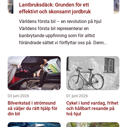
Lantbruksdäck: Grunden för ett
effektivt och skonsamt jordbruk
Världens första bil – en revolution på hjul
Världens första bil representerar en
banbrytande uppfinning som för alltid
förändrade sättet vi förflyttar oss på. Denna
artikel ger en grundlig översikt av den första
bilen som någonsin tillverkades,...
03 juni 2026
01 juni 2026
Bilverkstad i strömsund
Cykel i lund vardag, frihet
så väljer du rätt hjälp för
och hållbart resande på
din bil
två hjul