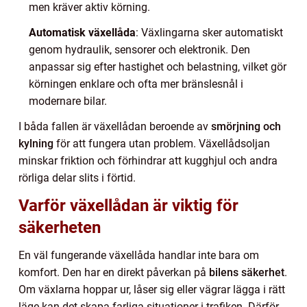
men kräver aktiv körning.
Automatisk växellåda
: Växlingarna sker automatiskt
genom hydraulik, sensorer och elektronik. Den
anpassar sig efter hastighet och belastning, vilket gör
körningen enklare och ofta mer bränslesnål i
modernare bilar.
I båda fallen är växellådan beroende av
smörjning och
kylning
för att fungera utan problem. Växellådsoljan
minskar friktion och förhindrar att kugghjul och andra
rörliga delar slits i förtid.
Varför växellådan är viktig för
säkerheten
En väl fungerande växellåda handlar inte bara om
komfort. Den har en direkt påverkan på
bilens säkerhet
.
Om växlarna hoppar ur, låser sig eller vägrar lägga i rätt
läge kan det skapa farliga situationer i trafiken. Därför