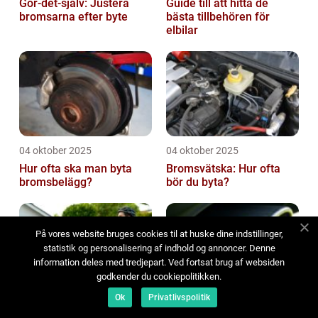
Gör-det-själv: Justera
Guide till att hitta de
bromsarna efter byte
bästa tillbehören för
elbilar
04 oktober 2025
04 oktober 2025
Hur ofta ska man byta
Bromsvätska: Hur ofta
bromsbelägg?
bör du byta?
På vores website bruges cookies til at huske dine indstillinger,
statistik og personalisering af indhold og annoncer. Denne
information deles med tredjepart. Ved fortsat brug af websiden
godkender du cookiepolitikken.
Ok
Privatlivspolitik
04 oktober 2025
03 oktober 2025