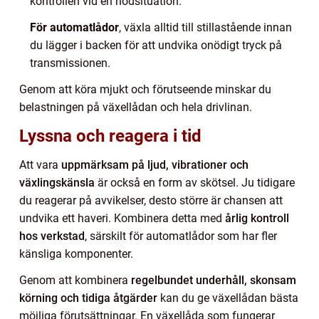
kontrollen vid en nödsituation.
För automatlådor
, växla alltid till stillastående innan
du lägger i backen för att undvika onödigt tryck på
transmissionen.
Genom att köra mjukt och förutseende minskar du
belastningen på växellådan och hela drivlinan.
Lyssna och reagera i tid
Att vara
uppmärksam på ljud, vibrationer och
växlingskänsla
är också en form av skötsel. Ju tidigare
du reagerar på avvikelser, desto större är chansen att
undvika ett haveri. Kombinera detta med
årlig kontroll
hos verkstad
, särskilt för automatlådor som har fler
känsliga komponenter.
Genom att kombinera
regelbundet underhåll, skonsam
körning och tidiga åtgärder
kan du ge växellådan bästa
möjliga förutsättningar. En växellåda som fungerar