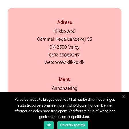
Adress
web:
www.klikko.dk
Menu
Annonsering
Om oss
På vores website bruges cookies til at huske dine indstillinger,
Cookies
statistik og personalisering af indhold og annoncer. Denne
information deles med tredjepart. Ved fortsat brug af websiden
Kontakta oss
godkender du cookiepolitikken.
Sitemap
Ok
Privatlivspolitik