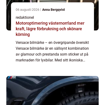
06 augusti 2026
Anna Bergqvist
redaktionel
Motoroptimering västernorrland mer
kraft, lägre förbrukning och skönare
körning
Versace bilmärke – en övergripande översikt
Versace bilmärke är en sällsynt kombination
av glamour och prestanda som sticker ut på
marknaden för lyxbilar. Med sitt ikoniska
namn och extravaganta design lockar
Versace bilar till sig bilentusiast...