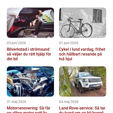
namn och extravaganta design lockar
Versace bilar till sig bilentusiast...
03 juni 2026
01 juni 2026
Bilverkstad i strömsund
Cykel i lund vardag, frihet
så väljer du rätt hjälp för
och hållbart resande på
din bil
två hjul
31 maj 2026
04 maj 2026
Motorrenovering: Så får
Land Rove-service: Så tar
en sliten motor nytt liv
du hand om en bil byggd