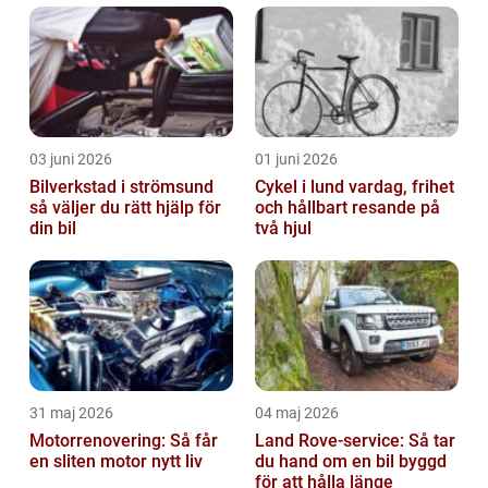
utforska de olika bilmärkena som ägs av
Volks...
03 juni 2026
01 juni 2026
Bilverkstad i strömsund
Cykel i lund vardag, frihet
så väljer du rätt hjälp för
och hållbart resande på
din bil
två hjul
31 maj 2026
04 maj 2026
Motorrenovering: Så får
Land Rove-service: Så tar
en sliten motor nytt liv
du hand om en bil byggd
för att hålla länge