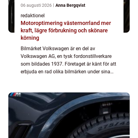
06 augusti 2026
Anna Bergqvist
redaktionel
Motoroptimering västernorrland mer
kraft, lägre förbrukning och skönare
körning
Bilmärket Volkswagen är en del av
Volkswagen AG, en tysk fordonstillverkare
som bildades 1937. Företaget är känt för att
erbjuda en rad olika bilmärken under sina
ägandeskap. I denna artikel kommer vi att
utforska de olika bilmärkena som ägs av
Volks...