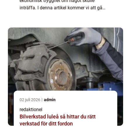
ekonomisk trygghet om något skulle
inträffa. I denna artikel kommer vi att gå
igenom vad beräkna bilförsäkring är, vilka
typer som finns, hur de skiljer sig åt och
vilka fakt...
02 juli 2026
admin
redaktionel
Bilverkstad luleå så hittar du rätt
verkstad för ditt fordon