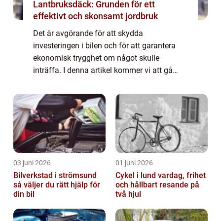
Lantbruksdäck: Grunden för ett
effektivt och skonsamt jordbruk
Det är avgörande för att skydda
investeringen i bilen och för att garantera
ekonomisk trygghet om något skulle
inträffa. I denna artikel kommer vi att gå
igenom vad beräkna bilförsäkring är, vilka
typer som finns, hur de skiljer sig åt och
vilka fakt...
03 juni 2026
01 juni 2026
Bilverkstad i strömsund
Cykel i lund vardag, frihet
så väljer du rätt hjälp för
och hållbart resande på
din bil
två hjul