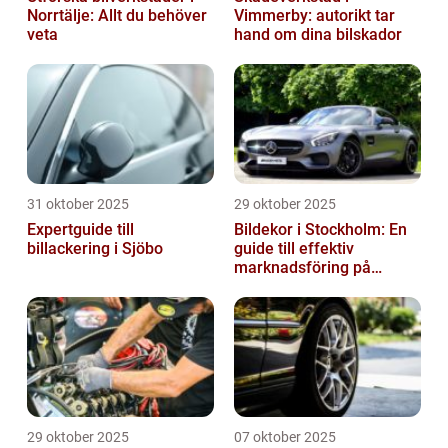
Norrtälje: Allt du behöver
Vimmerby: autorikt tar
veta
hand om dina bilskador
31 oktober 2025
29 oktober 2025
Expertguide till
Bildekor i Stockholm: En
billackering i Sjöbo
guide till effektiv
marknadsföring på
vägarna
29 oktober 2025
07 oktober 2025