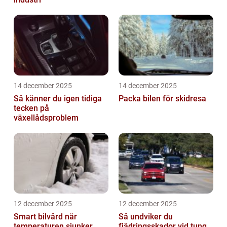
14 december 2025
14 december 2025
Så känner du igen tidiga
Packa bilen för skidresa
tecken på
växellådsproblem
12 december 2025
12 december 2025
Smart bilvård när
Så undviker du
temperaturen sjunker
fjädringsskador vid tung