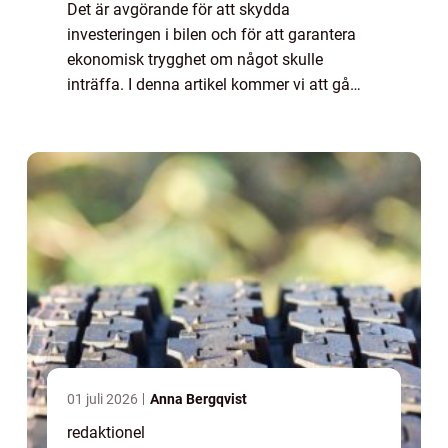
Det är avgörande för att skydda
investeringen i bilen och för att garantera
ekonomisk trygghet om något skulle
inträffa. I denna artikel kommer vi att gå
igenom vad beräkna bilförsäkring är, vilka
typer som finns, hur de skiljer sig åt och
vilka fakt...
01 juli 2026
Anna Bergqvist
redaktionel