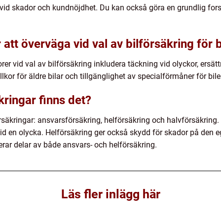
 vid skador och kundnöjdhet. Du kan också göra en grundlig fo
 att överväga vid val av bilförsäkring för 
rer vid val av bilförsäkring inkludera täckning vid olyckor, ersättn
llkor för äldre bilar och tillgänglighet av specialförmåner för bile
kringar finns det?
försäkringar: ansvarsförsäkring, helförsäkring och halvförsäkring
 en olycka. Helförsäkring ger också skydd för skador på den egn
erar delar av både ansvars- och helförsäkring.
Läs fler inlägg här