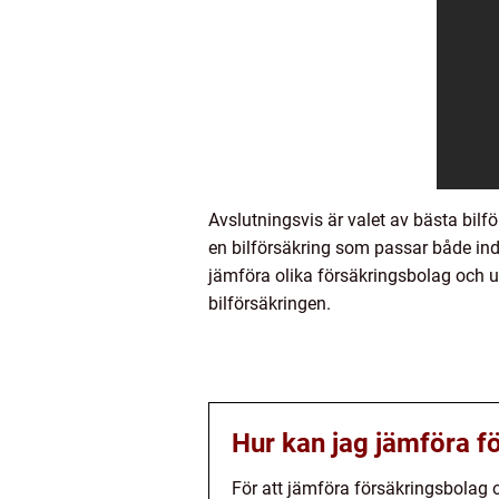
Avslutningsvis är valet av bästa bilf
en bilförsäkring som passar både ind
jämföra olika försäkringsbolag och un
bilförsäkringen.
Hur kan jag jämföra fö
För att jämföra försäkringsbolag 