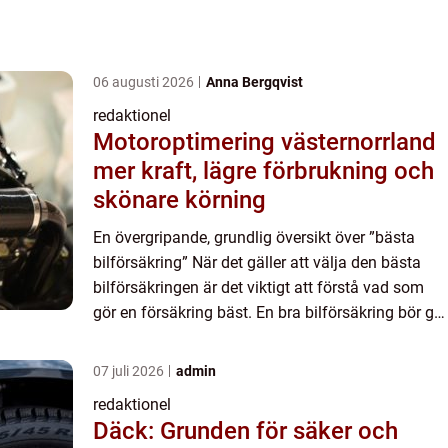
06 augusti 2026
Anna Bergqvist
redaktionel
Motoroptimering västernorrland
mer kraft, lägre förbrukning och
skönare körning
En övergripande, grundlig översikt över ”bästa
bilförsäkring” När det gäller att välja den bästa
bilförsäkringen är det viktigt att förstå vad som
gör en försäkring bäst. En bra bilförsäkring bör ge
omfattande täckning till ett rimligt pr...
07 juli 2026
admin
redaktionel
Däck: Grunden för säker och