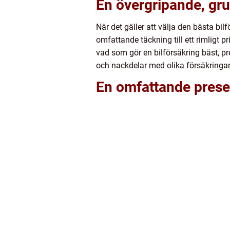
En övergripande, grun
När det gäller att välja den bästa bil
omfattande täckning till ett rimligt p
vad som gör en bilförsäkring bäst, pre
och nackdelar med olika försäkringar
En omfattande presen