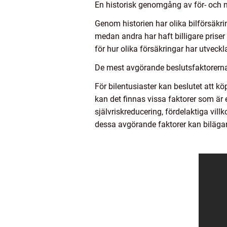
En historisk genomgång av för- och n
Genom historien har olika bilförsäkrin
medan andra har haft billigare prise
för hur olika försäkringar har utveckla
De mest avgörande beslutsfaktorerna f
För bilentusiaster kan beslutet att k
kan det finnas vissa faktorer som är e
självriskreducering, fördelaktiga vill
dessa avgörande faktorer kan bilägare