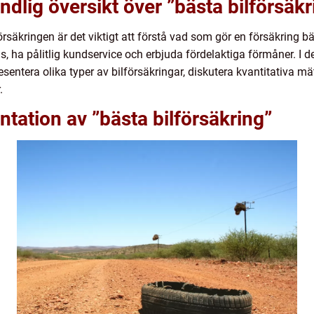
dlig översikt över ”bästa bilförsäkr
försäkringen är det viktigt att förstå vad som gör en försäkring bä
ris, ha pålitlig kundservice och erbjuda fördelaktiga förmåner. I
sentera olika typer av bilförsäkringar, diskutera kvantitativa mä
.
tation av ”bästa bilförsäkring”