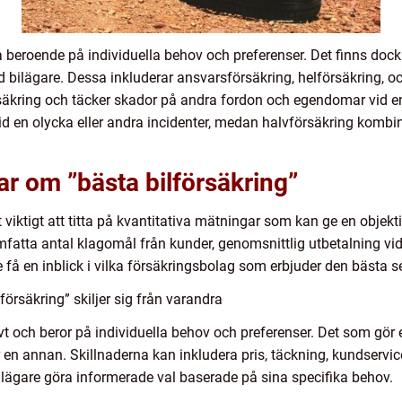
ra beroende på individuella behov och preferenser. Det finns d
d bilägare. Dessa inkluderar ansvarsförsäkring, helförsäkring, o
äkring och täcker skador på andra fordon och egendomar vid en
id en olycka eller andra incidenter, medan halvförsäkring kombi
ar om ”bästa bilförsäkring”
t viktigt att titta på kvantitativa mätningar som kan ge en objek
mfatta antal klagomål från kunder, genomsnittlig utbetalning v
 få en inblick i vilka försäkringsbolag som erbjuder den bästa s
försäkring” skiljer sig från varandra
vt och beror på individuella behov och preferenser. Det som gör 
 en annan. Skillnaderna kan inkludera pris, täckning, kundservic
ilägare göra informerade val baserade på sina specifika behov.