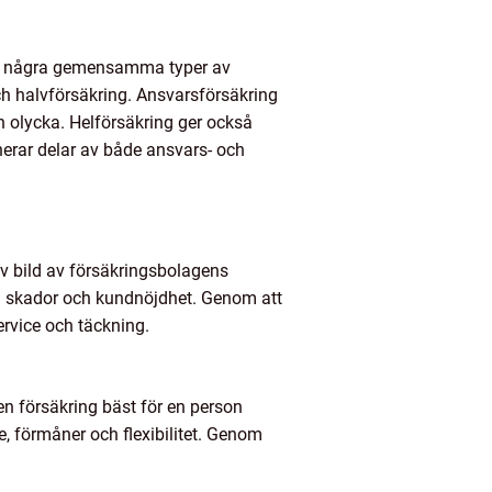
ock några gemensamma typer av
ch halvförsäkring. Ansvarsförsäkring
 olycka. Helförsäkring ger också
nerar delar av både ansvars- och
tiv bild av försäkringsbolagens
id skador och kundnöjdhet. Genom att
ervice och täckning.
en försäkring bäst för en person
e, förmåner och flexibilitet. Genom